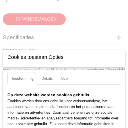
IN WINKELWAGEN
Specificaties
Productcode
Omschrijving
95 31 280
Cookies toestaan Opties
Kabelschaar zwart gelakt, met meer-componentengrepen 280 mm
EAN code
4003773043942
Voor het knippen van Cu- en Al- kabels, enkel- en meerdradig. Ongeschikt
Productcode leverancier
voor staaldraad, staalkabels en fijndradige (zeer flexibele) kabels.
Toestemming
Details
Over
95 31 280
Geharde en nauwkeurig geslepen snijkanten. Knipt keurig glad af zonder
Netto gewicht
te vervormen. eenhandbediening door ratelprincipe. Minder kracht nodig
0,86 Kg
door optimale overbrengingsverhoudingen. Tandkransaandrijving met twee
Op deze website worden cookies gebruikt
gangen voor moeiteloos snijden. Eenvoudige hantering dankzij het
Bruto gewicht
Cookies worden door ons gebruikt voor verkeersanalyse, het
geringe gewicht en de compacte bouwwijze - ook om te gebruiken in
0,86 Kg
aanbieden van sociale media-functies en het personaliseren van
kleine ruimtes. Klembeveiliging voorkomt verwondingen.
Afmetingen (l,b,h)
informatie en advertenties. Daarnaast verlenen we onze sociale
28,80 x 13,10 x 3,40 cm
media-, advertentie- en analysepartners toegang tot informatie over
Lengte:
280 mm
hoe u onze site gebruikt. Zij kunnen deze informatie gebruiken in
Tang afwerking:
zwart gelakt