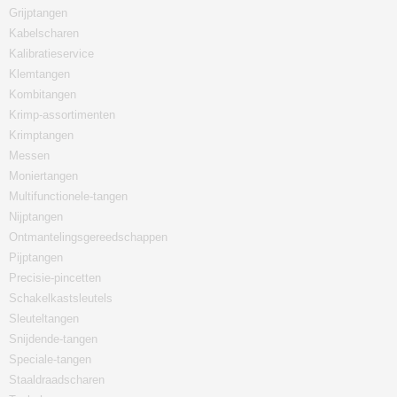
Grijptangen
Kabelscharen
Kalibratieservice
Klemtangen
Kombitangen
Krimp-assortimenten
Krimptangen
Messen
Moniertangen
Multifunctionele-tangen
Nijptangen
Ontmantelingsgereedschappen
Pijptangen
Precisie-pincetten
Schakelkastsleutels
Sleuteltangen
Snijdende-tangen
Speciale-tangen
Staaldraadscharen