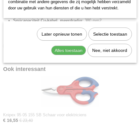
combinatie met andere gegevens die zij mogelijk hebben verzameld
Benen/handgrepen:
met meer-componentengrepen
door uw gebruik van hun diensten of die u hen hebt verstrekt.
Snijcapaciteit Cu-kabel, meerdradig (diameter):
52 mm
Snijcapaciteit Cu-kabel, meerdradig:
380 mm2
Scharnier type:
geschroefd scharnier
Later opnieuw tonen
Selectie toestaan
MCM:
750
Downloads:
Alles toestaan
Nee, niet akkoord
Datasheet specificaties
Ook interessant
Knipex 95 05 155 SB Schaar voor elektriciens
€ 16,55
€ 23,40