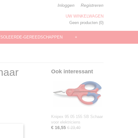
Inloggen
Registreren
UW WINKELWAGEN
Geen producten
(0)
ÏSOLEERDE-GEREEDSCHAPPEN
+
haar
Ook interessant
Knipex 95 05 155 SB Schaar
voor elektriciens
€ 16,55
€ 23,40