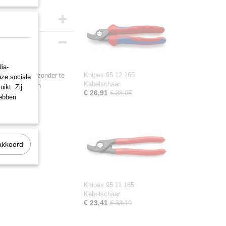
ia-
Knipex 95 12 165
eurig glad af zonder te
nze sociale
Kabelschaar
ad. Geharde en
ikt. Zij
€ 26,91
€ 38,05
diening. Met
hebben
akkoord
Knipex 95 11 165
Kabelschaar
€ 23,41
€ 33,10