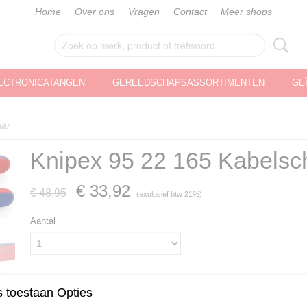
Home
Over ons
Vragen
Contact
Meer shops
ECTRONICATANGEN
GEREEDSCHAPSASSORTIMENTEN
GE
aar
Knipex 95 22 165 Kabelsc
€ 33,92
€ 48,95
(exclusief btw 21%)
Aantal
IN WINKELWAGEN
 toestaan Opties