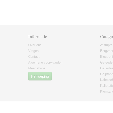
Informatie
Catego
Over ons
Afstript
Vragen
Borgvee
Contact
Electron
Algemene voorwaarden
Gereeds
Meer shops
Geïsole
Grijptan
Herroeping
Kabelsc
Kalibrati
Klemtan