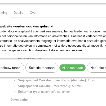
Specificaties
mming
Details
Over
Productcode
95 22 165
Omschrijving
EAN code
4003773069812
website worden cookies gebruikt
Productcode leverancier
95 22 165
Kabelschaar gebruineerd, met meer-componentengrepen 165 mm
rden door ons gebruikt voor verkeersanalyse, het aanbieden van sociale med
Netto gewicht
0,25 Kg
Voor het knippen van Cu- en Al- kabels, enkel- en meerdradig. Knipt k
n het personaliseren van informatie en advertenties. Daarnaast verlenen we o
Bruto gewicht
0,25 Kg
vervormen. Niet geschikt voor staaldraad en hardgetrokken koperdra
vertentie- en analysepartners toegang tot informatie over hoe u onze site gebru
Afmetingen (l,b,h)
18 x 5,20 x 2,20 cm
nauwkeurig geslepen snijkanten. Gemakkelijke snede met eenhandbe
e informatie gebruiken in combinatie met andere gegevens die zij mogelijk 
klembeveiliging. Verstelbaar schroefscharnier.
door uw gebruik van hun diensten of die u hen hebt verstrekt.
Lengte:
165 mm
Tang afwerking:
gebruineerd
opnieuw tonen
Selectie toestaan
Alles toestaan
Nee, niet 
Benen/handgrepen:
met meer-componentengrepen
AWG:
1 / 0
Snijcapaciteit Cu-kabel, meerdradig (diameter):
15 mm
Snijcapaciteit Cu-kabel, meerdradig:
50 mm2
Scharnier type:
geschroefd scharnier
Downloads: