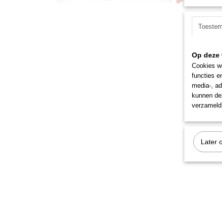
Toeste
Op deze 
Cookies wo
functies e
media-, ad
kunnen dez
verzameld 
Later 