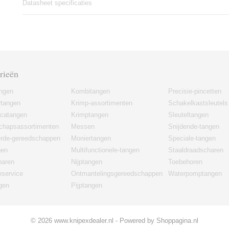
Datasheet specificaties
rieën
angen
Kombitangen
Precisie-pincetten
rtangen
Krimp-assortimenten
Schakelkastsleutels
icatangen
Krimptangen
Sleuteltangen
chapsassortimenten
Messen
Snijdende-tangen
erde-gereedschappen
Moniertangen
Speciale-tangen
gen
Multifunctionele-tangen
Staaldraadscharen
haren
Nijptangen
Toebehoren
eservice
Ontmantelingsgereedschappen
Waterpomptangen
gen
Pijptangen
© 2026 www.knipexdealer.nl - Powered by Shoppagina.nl