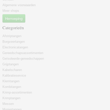
Algemene voorwaarden
Meer shops
Herroeping
Categorieën
Afstriptangen
Borgveertangen
Electronicatangen
Gereedschapsassortimenten
Geïsoleerde-gereedschappen
Grijptangen
Kabelscharen
Kalibratieservice
Klemtangen
Kombitangen
Krimp-assortimenten
Krimptangen
Messen
Moniertangen