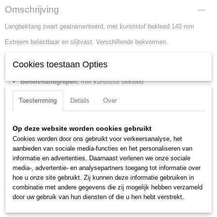
Productcode
Omschrijving
30 11 140
Langbektang zwart geatramenteerd, met kunststof bekleed 140 mm
EAN code
4003773033936
Extreem belastbaar en slijtvast. Verschillende bekvormen.
Productcode leverancier
30 11 140
Lengte:
140 mm
Cookies toestaan Opties
Netto gewicht
Tang afwerking:
zwart geatramenteerd
0,09 Kg
Benen/handgrepen:
met kunststof bekleed
Bruto gewicht
Kop afwerking:
gepolijst
0,09 Kg
Toestemming
Details
Over
Kopbreedte:
15 mm
Afmetingen (l,b,h)
Bek lengte:
42 mm
13 x 5,10 x 1,20 cm
Op deze website worden cookies gebruikt
Bek type:
platte bekken
Cookies worden door ons gebruikt voor verkeersanalyse, het
Bek dikte:
8 mm
aanbieden van sociale media-functies en het personaliseren van
DIN:
DIN ISO 5745
informatie en advertenties. Daarnaast verlenen we onze sociale
Min. Punt dikte:
4 mm
media-, advertentie- en analysepartners toegang tot informatie over
Max. punt dikte:
2.5 mm
hoe u onze site gebruikt. Zij kunnen deze informatie gebruiken in
combinatie met andere gegevens die zij mogelijk hebben verzameld
Downloads:
door uw gebruik van hun diensten of die u hen hebt verstrekt.
Datasheet specificaties