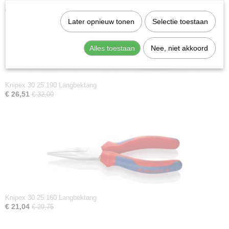
Ook interessant
Later opnieuw tonen
Selectie toestaan
Alles toestaan
Nee, niet akkoord
Knipex 30 25 190 Langbektang
€ 26,51
€ 32,00
Knipex 30 25 160 Langbektang
€ 21,04
€ 29,75