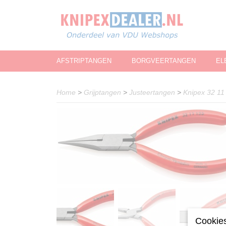
AFSTRIPTANGEN
BORGVEERTANGEN
EL
Home
>
Grijptangen
>
Justeertangen
>
Knipex 32 11
Cookies