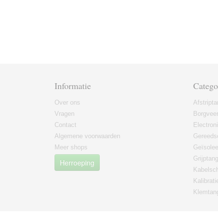
Informatie
Catego
Over ons
Afstript
Vragen
Borgvee
Contact
Electron
Algemene voorwaarden
Gereeds
Meer shops
Geïsole
Grijptan
Herroeping
Kabelsc
Kalibrati
Klemtan