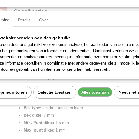
Specificaties
mming
Details
Over
Productcode
32 11 135
Omschrijving
EAN code
4003773035091
Productcode leverancier
32 11 135
Justeertang zwart geatramenteerd, met kunststof bekleed 135 mm
website worden cookies gebruikt
Netto gewicht
0,07 Kg
rden door ons gebruikt voor verkeersanalyse, het aanbieden van sociale med
Voor het grijpen van componenten en draden met een kleine diameter
Bruto gewicht
0,07 Kg
n het personaliseren van informatie en advertenties. Daarnaast verlenen we o
van contact- en relaisveren. Gepolijste grijpvlaken. Kanten zorgvuldi
Afmetingen (l,b,h)
14 x 5,50 x 1,20 cm
vertentie- en analysepartners toegang tot informatie over hoe u onze site gebru
e informatie gebruiken in combinatie met andere gegevens die zij mogelijk 
Lengte:
135 mm
door uw gebruik van hun diensten of die u hen hebt verstrekt.
Tang afwerking:
zwart geatramenteerd
Benen/handgrepen:
met kunststof bekleed
Kop afwerking:
gepolijst
opnieuw tonen
Selectie toestaan
Alles toestaan
Nee, niet 
Kopbreedte:
12.5 mm
Bek lengte:
34 mm
Bek type:
vlakke, smalle bekken
Bek dikte:
7 mm
Min. Punt dikte:
1.5 mm
Max. punt dikte:
1 mm