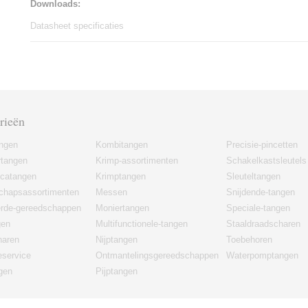
Downloads:
Datasheet specificaties
rieën
angen
Kombitangen
Precisie-pincetten
rtangen
Krimp-assortimenten
Schakelkastsleutels
icatangen
Krimptangen
Sleuteltangen
chapsassortimenten
Messen
Snijdende-tangen
erde-gereedschappen
Moniertangen
Speciale-tangen
gen
Multifunctionele-tangen
Staaldraadscharen
haren
Nijptangen
Toebehoren
eservice
Ontmantelingsgereedschappen
Waterpomptangen
gen
Pijptangen