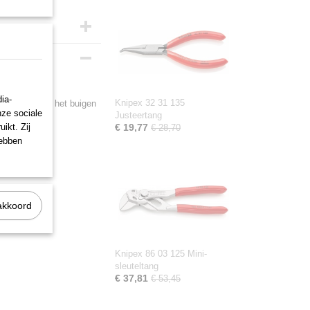
ia-
Knipex 32 31 135
 evenals voor het buigen
nze sociale
Justeertang
g ontbraamd.
ikt. Zij
€ 19,77
€ 28,70
hebben
akkoord
Knipex 86 03 125 Mini-
sleuteltang
€ 37,81
€ 53,45