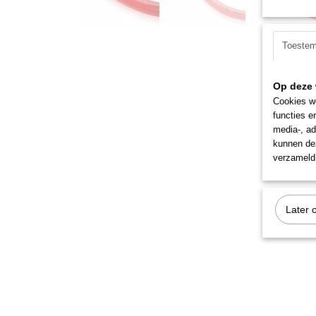
Toeste
Op deze 
Cookies wo
functies e
media-, ad
kunnen dez
verzameld 
Later 