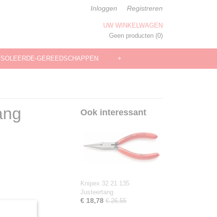
Inloggen
Registreren
UW WINKELWAGEN
Geen producten
(0)
ÏSOLEERDE-GEREEDSCHAPPEN
+
ang
Ook interessant
Knipex 32 21 135
Justeertang
€ 18,78
€ 26,55