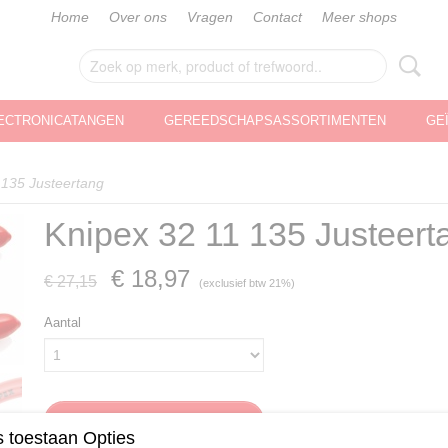
Home
Over ons
Vragen
Contact
Meer shops
ECTRONICATANGEN
GEREEDSCHAPSASSORTIMENTEN
GE
 135 Justeertang
Knipex 32 11 135 Justeert
€ 18,97
€ 27,15
(exclusief btw 21%)
Aantal
IN WINKELWAGEN
 toestaan Opties