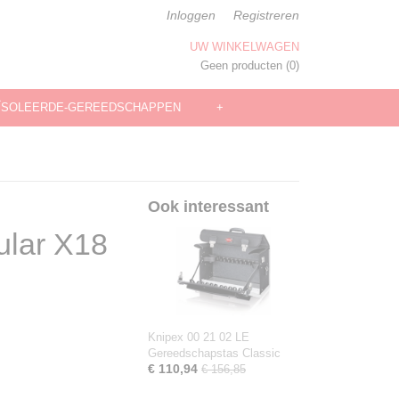
Inloggen
Registreren
UW WINKELWAGEN
Geen producten
(0)
ÏSOLEERDE-GEREEDSCHAPPEN
+
Ook interessant
lar X18
Knipex 00 21 02 LE
Gereedschapstas Classic
€ 110,94
€ 156,85