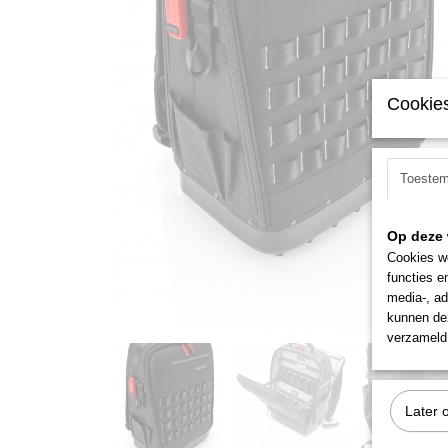
Cookies
Toeste
Op deze 
Cookies wo
functies e
media-, ad
kunnen dez
verzameld 
Later 