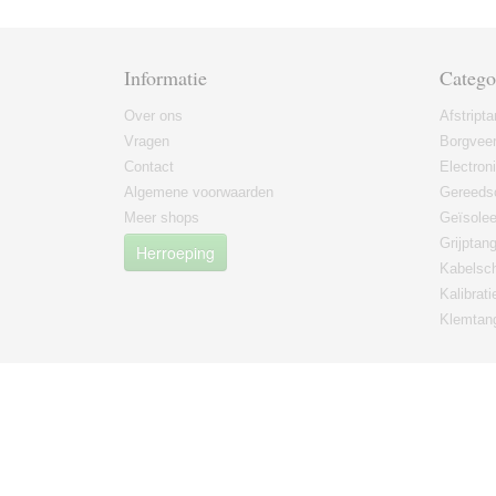
Informatie
Catego
Over ons
Afstript
Vragen
Borgvee
Contact
Electron
Algemene voorwaarden
Gereeds
Meer shops
Geïsole
Grijptan
Herroeping
Kabelsc
Kalibrati
Klemtan