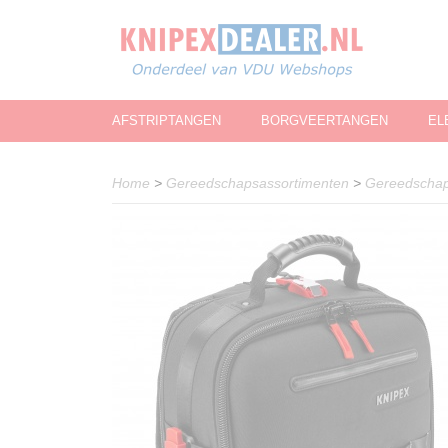
AFSTRIPTANGEN
BORGVEERTANGEN
EL
Home
>
Gereedschapsassortimenten
>
Gereedschap