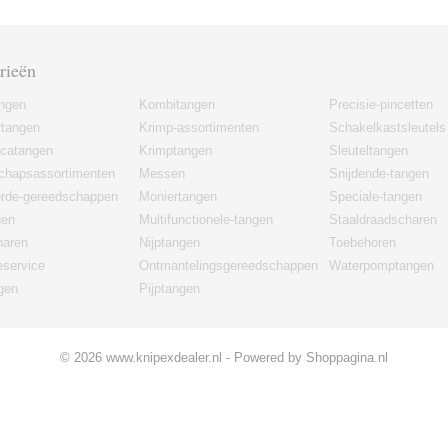
rieën
angen
Kombitangen
Precisie-pincetten
rtangen
Krimp-assortimenten
Schakelkastsleutels
icatangen
Krimptangen
Sleuteltangen
chapsassortimenten
Messen
Snijdende-tangen
erde-gereedschappen
Moniertangen
Speciale-tangen
gen
Multifunctionele-tangen
Staaldraadscharen
haren
Nijptangen
Toebehoren
eservice
Ontmantelingsgereedschappen
Waterpomptangen
gen
Pijptangen
© 2026 www.knipexdealer.nl - Powered by Shoppagina.nl