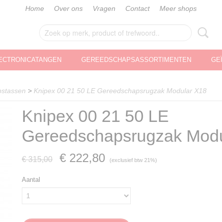
Home
Over ons
Vragen
Contact
Meer shops
ECTRONICATANGEN
GEREEDSCHAPSASSORTIMENTEN
GE
stassen
>
Knipex 00 21 50 LE Gereedschapsrugzak Modular X18
Knipex 00 21 50 LE
Gereedschapsrugzak Modu
€ 222,80
€ 315,00
(exclusief btw 21%)
Aantal