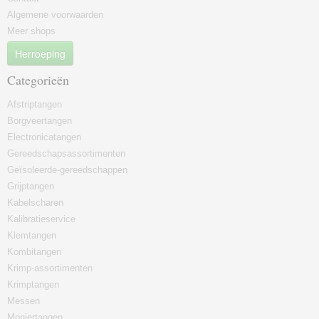
Algemene voorwaarden
Meer shops
Herroeping
Categorieën
Afstriptangen
Borgveertangen
Electronicatangen
Gereedschapsassortimenten
Geïsoleerde-gereedschappen
Grijptangen
Kabelscharen
Kalibratieservice
Klemtangen
Kombitangen
Krimp-assortimenten
Krimptangen
Messen
Moniertangen