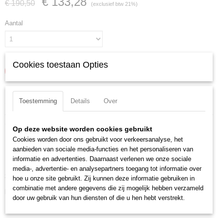
€ 133,28
€ 190,50
(exclusief btw 21%)
Aantal
Cookies toestaan Opties
IN WINKELWAGEN
Specificaties
Toestemming
Details
Over
Productcode
Omschrijving
Op deze website worden cookies gebruikt
00 19 55 S5
Cookies worden door ons gebruikt voor verkeersanalyse, het
KNIPEX Cobra-Set
EAN code
aanbieden van sociale media-functies en het personaliseren van
4003773082613
Hoogwaardige roltas van stevig polyester. Met klittenband. Gevuld met de
informatie en advertenties. Daarnaast verlenen we onze sociale
Productcode leverancier
KNIPEX Cobra Hightech-waterpomptang in vijf lengten van 125 mm tot
media-, advertentie- en analysepartners toegang tot informatie over
00 19 55 S5
300 mm. Afmetingen, geopend (L x H): 430 x 325 mm.
hoe u onze site gebruikt. Zij kunnen deze informatie gebruiken in
Netto gewicht
combinatie met andere gegevens die zij mogelijk hebben verzameld
Downloads:
1,58 Kg
door uw gebruik van hun diensten of die u hen hebt verstrekt.
Bruto gewicht
Datasheet specificaties
1,58 Kg