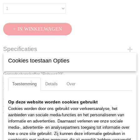
IN WINKELWAGEN
Specificaties
Cookies toestaan Opties
Productcode
Omschrijving
00 21 35 LE
Gereedschapskoffer "Robuust23"
EAN code
4003773077596
Toestemming
Details
Over
Voor gebruik onder de zwaarste omstandigheden: stofdicht, waterdicht en
Productcode leverancier
temperatuurbestendig.
00 21 35 LE
Voor vliegtuigen geschikte koffer uit slagvast polypropyleen. Stof- en
Netto gewicht
Op deze website worden cookies gebruikt
waterdicht. Automatische drukaanpassingsventiel. Temperatuurstabiel
4,80 Kg
Cookies worden door ons gebruikt voor verkeersanalyse, het
van - 30 gradenC tot + 80 gradenC. Mogelijkheid voor hangslot.
aanbieden van sociale media-functies en het personaliseren van
Bruto gewicht
Documentenvak. Gereedschapsborden van vuilafstotend PP-kanaalplaat
informatie en advertenties. Daarnaast verlenen we onze sociale
4,80 Kg
met houders en -lussen, te vullen met gereedschap. Afsluitbare
media-, advertentie- en analysepartners toegang tot informatie over
Afmetingen (l,b,h)
bodemschaal individueel te verdelen door aluminium scheidingsysteem.
hoe u onze site gebruikt. Zij kunnen deze informatie gebruiken in
47 x 37 x 19 cm
Ergonomische tweecomponenten-greep. In totaal 49
combinatie met andere gegevens die zij mogelijk hebben verzameld