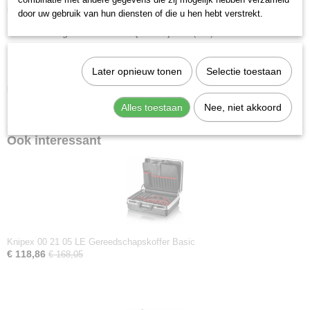
insteekmogelijkheden.
door uw gebruik van hun diensten of die u hen hebt verstrekt.
Afmeting breedte buiten (binnen):
470 (437) mm
Afmeting hoogte buiten (binnen):
190 (172) mm
Afmeting diepte buiten (binnen):
370 (307) mm
Later opnieuw tonen
Selectie toestaan
Downloads:
Alles toestaan
Nee, niet akkoord
Datasheet specificaties
Ook interessant
Knipex 00 21 05 LE Gereedschapskoffer Basic
€ 118,86
€ 168,05