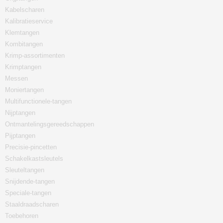
Kabelscharen
Kalibratieservice
Klemtangen
Kombitangen
Krimp-assortimenten
Krimptangen
Messen
Moniertangen
Multifunctionele-tangen
Nijptangen
Ontmantelingsgereedschappen
Pijptangen
Precisie-pincetten
Schakelkastsleutels
Sleuteltangen
Snijdende-tangen
Speciale-tangen
Staaldraadscharen
Toebehoren