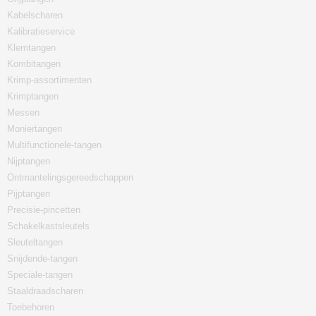
Kabelscharen
Kalibratieservice
Klemtangen
Kombitangen
Krimp-assortimenten
Krimptangen
Messen
Moniertangen
Multifunctionele-tangen
Nijptangen
Ontmantelingsgereedschappen
Pijptangen
Precisie-pincetten
Schakelkastsleutels
Sleuteltangen
Snijdende-tangen
Speciale-tangen
Staaldraadscharen
Toebehoren