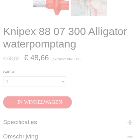
Knipex 88 07 300 Alligator
waterpomptang
€ 48,66
€ 68,80
(exclusief btw 21%)
Aantal
IN WINKELWAGEN
Specificaties
Productcode
Omschrijving
88 07 300