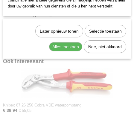
combinatie met andere gegevens die zij mogelijk hebben verzameld
Capaciteit voor buizen (diameter):
70 mm
door uw gebruik van hun diensten of die u hen hebt verstrekt.
Capaciteit voor buizen inch (diameter):
2 3/4 inch
Scharnier type:
doorgestoken scharnier
DIN:
DIN EN 60900, DIN ISO 8976
IEC:
IEC 60900
Later opnieuw tonen
Selectie toestaan
Downloads:
Alles toestaan
Nee, niet akkoord
Datasheet specificaties
Ook interessant
Knipex 87 26 250 Cobra VDE waterpomptang
€ 38,94
€ 55,05