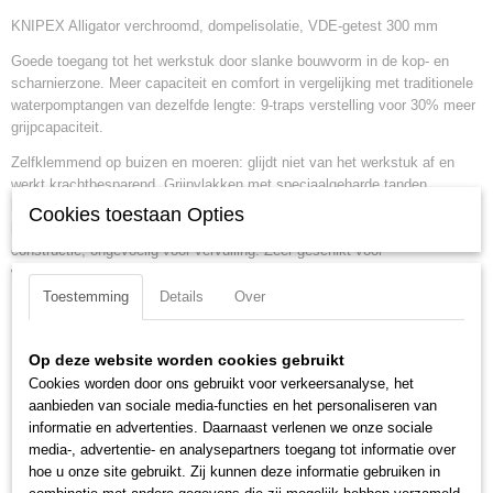
KNIPEX Alligator verchroomd, dompelisolatie, VDE-getest 300 mm
EAN code
4003773022350
Goede toegang tot het werkstuk door slanke bouwvorm in de kop- en
Productcode leverancier
scharnierzone. Meer capaciteit en comfort in vergelijking met traditionele
88 07 300
waterpomptangen van dezelfde lengte: 9-traps verstelling voor 30% meer
Netto gewicht
grijpcapaciteit.
0,66 Kg
Zelfklemmend op buizen en moeren: glijdt niet van het werkstuk af en
Bruto gewicht
werkt krachtbesparend. Grijpvlakken met speciaalgeharde tanden,
0,66 Kg
hardheid van de tanden ca. 61 HRC: steeds weer een vaste grip dankzij
Cookies toestaan Opties
Afmetingen (l,b,h)
hoge slijtvastheid. Hoge stabiliteit dankzij dubbele geleiding. Robuuste
30,50 x 8,20 x 3,50 cm
constructie, ongevoelig voor vervuiling. Zeer geschikt voor
werkzaamheden buiten. Klembeveiliging voorkomt verwondingen.
Toestemming
Details
Over
Lengte:
300 mm
Tang afwerking:
verchroomd
Op deze website worden cookies gebruikt
Benen/handgrepen:
dompelisolatie, VDE-getest
Cookies worden door ons gebruikt voor verkeersanalyse, het
Uitvoering:
VDE
aanbieden van sociale media-functies en het personaliseren van
Kop afwerking:
verchroomd
informatie en advertenties. Daarnaast verlenen we onze sociale
Instelposities:
9
media-, advertentie- en analysepartners toegang tot informatie over
Capaciteit voor moeren (sleutelwijdte):
60 mm
hoe u onze site gebruikt. Zij kunnen deze informatie gebruiken in