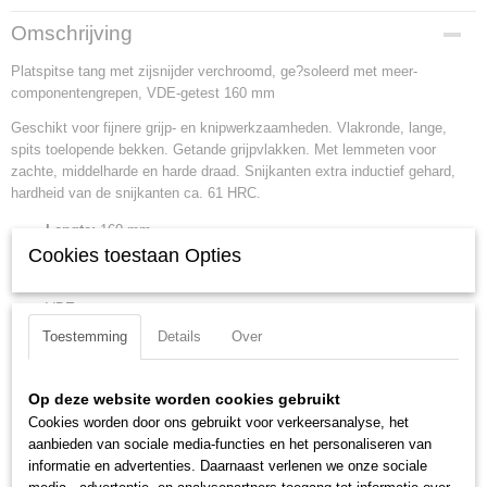
Productcode
Omschrijving
25 26 160
Platspitse tang met zijsnijder verchroomd, ge?soleerd met meer-
EAN code
componentengrepen, VDE-getest 160 mm
4003773052111
Productcode leverancier
Geschikt voor fijnere grijp- en knipwerkzaamheden. Vlakronde, lange,
25 26 160
spits toelopende bekken. Getande grijpvlakken. Met lemmeten voor
Netto gewicht
zachte, middelharde en harde draad. Snijkanten extra inductief gehard,
0,14 Kg
hardheid van de snijkanten ca. 61 HRC.
Bruto gewicht
Lengte:
160 mm
0,14 Kg
Cookies toestaan Opties
Tang afwerking:
verchroomd
Afmetingen (l,b,h)
Benen/handgrepen:
geisoleerd met meer-componentengrepen,
16,50 x 5,10 x 1,80 cm
VDE-getest
Uitvoering:
VDE
Toestemming
Details
Over
Kop afwerking:
verchroomd
Snijkant:
snijkant met facet
Op deze website worden cookies gebruikt
Snijcapaciteiten harde draad (diameter):
1.6 mm
Cookies worden door ons gebruikt voor verkeersanalyse, het
Snijcapaciteit half harde draad (diameter):
2.5 mm
aanbieden van sociale media-functies en het personaliseren van
Grip oppervlak lengte:
23 mm
informatie en advertenties. Daarnaast verlenen we onze sociale