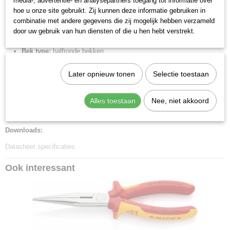
media-, advertentie- en analysepartners toegang tot informatie over
Hoek:
40 graden
hoe u onze site gebruikt. Zij kunnen deze informatie gebruiken in
Kopbreedte:
16.5 mm
combinatie met andere gegevens die zij mogelijk hebben verzameld
Bek hoek:
40 graden gebogen bekken
door uw gebruik van hun diensten of die u hen hebt verstrekt.
Bek lengte:
50 mm
Bek type:
halfronde bekken
Bek dikte:
9 mm
Later opnieuw tonen
Selectie toestaan
DIN:
DIN EN 60900, DIN ISO 5745
IEC:
IEC 60900
Min. Punt dikte:
2.5 mm
Alles toestaan
Nee, niet akkoord
Max. punt dikte:
3 mm
Downloads:
Datasheet specificaties
Ook interessant