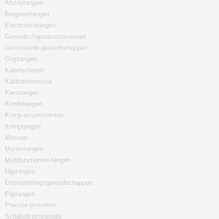
Afstriptangen
Borgveertangen
Electronicatangen
Gereedschapsassortimenten
Geïsoleerde-gereedschappen
Grijptangen
Kabelscharen
Kalibratieservice
Klemtangen
Kombitangen
Krimp-assortimenten
Krimptangen
Messen
Moniertangen
Multifunctionele-tangen
Nijptangen
Ontmantelingsgereedschappen
Pijptangen
Precisie-pincetten
Schakelkastsleutels