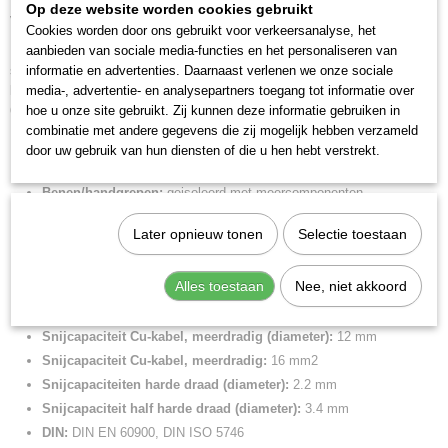
Op deze website worden cookies gebruikt
valbeveiliging aan te brengen 180 mm
Productcode leverancier
Cookies worden door ons gebruikt voor verkeersanalyse, het
03 06 180 T
Met grijpzones voor plat en rond materiaal, voor veelzijdig gebruik. Met
aanbieden van sociale media-functies en het personaliseren van
Netto gewicht
snijkanten voor zachte en harde draad. Lange snijkanten voor dikke
informatie en advertenties. Daarnaast verlenen we onze sociale
0,27 Kg
kabels. Snijkanten extra inductief gehard, hardheid van de snijkanten ca.
media-, advertentie- en analysepartners toegang tot informatie over
60 HRC.
Bruto gewicht
hoe u onze site gebruikt. Zij kunnen deze informatie gebruiken in
0,27 Kg
combinatie met andere gegevens die zij mogelijk hebben verzameld
Lengte:
180 mm
door uw gebruik van hun diensten of die u hen hebt verstrekt.
Afmetingen (l,b,h)
Tang afwerking:
verchroomd
18,70 x 5,70 x 2,70 cm
Benen/handgrepen:
geisoleerd met meercomponenten-
omhullingen, VDE-gekeurd, met geintegreerde geisoleerde
Later opnieuw tonen
Selectie toestaan
bevestigingshaak om een valbeveiliging aan te brengen
Uitvoering:
VDE, Tethered Tools
Alles toestaan
Nee, niet akkoord
Kop afwerking:
verchroomd
Snijkant:
snijkant met facet
Snijcapaciteit Cu-kabel, meerdradig (diameter):
12 mm
Snijcapaciteit Cu-kabel, meerdradig:
16 mm2
Snijcapaciteiten harde draad (diameter):
2.2 mm
Snijcapaciteit half harde draad (diameter):
3.4 mm
DIN:
DIN EN 60900, DIN ISO 5746