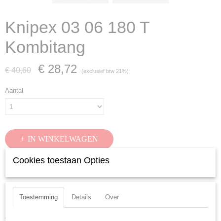
Knipex 03 06 180 T
Kombitang
€ 28,72
€ 40,60
(exclusief btw 21%)
Aantal
IN WINKELWAGEN
Cookies toestaan Opties
Specificaties
Productcode
Omschrijving
Toestemming
Details
Over
03 06 180 T
Kombitang verchroomd, ge?soleerd met meercomponenten-omhullingen,
EAN code
VDE-gekeurd, met ge?ntegreerde ge?soleerde bevestigingshaak om een
4003773081395