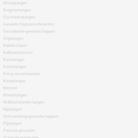
Afstriptangen
Borgveertangen
Electronicatangen
Gereedschapsassortimenten
Geïsoleerde-gereedschappen
Grijptangen
Kabelscharen
Kalibratieservice
Klemtangen
Kombitangen
Krimp-assortimenten
Krimptangen
Messen
Moniertangen
Multifunctionele-tangen
Nijptangen
Ontmantelingsgereedschappen
Pijptangen
Precisie-pincetten
Schakelkastsleutels