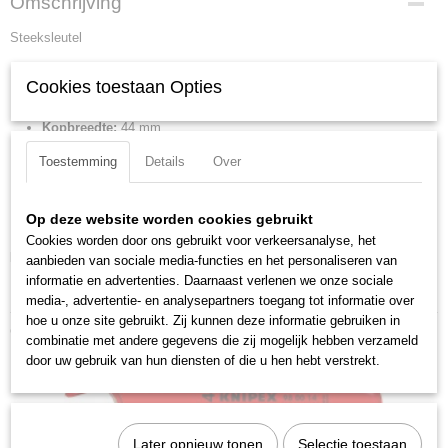
Omschrijving
98 00 18
Steeksleutel
EAN code
4003773019985
Bek 15 graden gebogen. Gereedschap geheel verchroomd.
Productcode leverancier
Cookies toestaan Opties
98 00 18
Kop hoogte:
8 mm
Netto gewicht
Kopbreedte:
44 mm
0,15 Kg
Lengte:
160 mm
Toestemming
Details
Over
Bruto gewicht
DIN:
DIN EN 60900
0,15 Kg
IEC:
IEC 60900
Afmetingen (l,b,h)
Op deze website worden cookies gebruikt
Sleutelwijdte:
18 mm
16,50 x 4 x 1,50 cm
Cookies worden door ons gebruikt voor verkeersanalyse, het
Downloads:
aanbieden van sociale media-functies en het personaliseren van
informatie en advertenties. Daarnaast verlenen we onze sociale
Datasheet specificaties
media-, advertentie- en analysepartners toegang tot informatie over
hoe u onze site gebruikt. Zij kunnen deze informatie gebruiken in
Ook interessant
combinatie met andere gegevens die zij mogelijk hebben verzameld
door uw gebruik van hun diensten of die u hen hebt verstrekt.
Later opnieuw tonen
Selectie toestaan