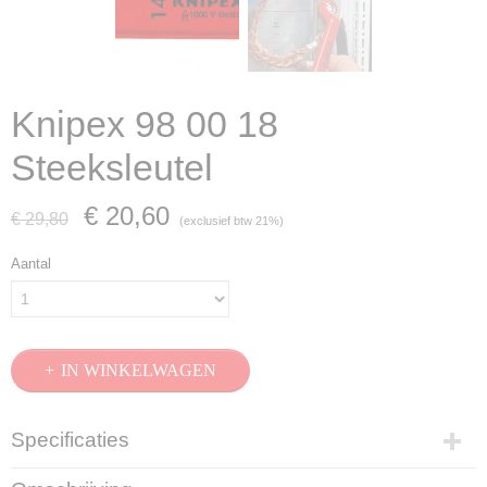
Knipex 98 00 18
Steeksleutel
€ 20,60
€ 29,80
(exclusief btw 21%)
Aantal
IN WINKELWAGEN
Specificaties
Productcode