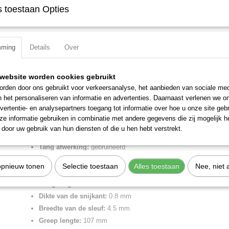
IN WINKELWAGEN
 toestaan Opties
Specificaties
mming
Details
Over
Productcode
98 21 45
Omschrijving
EAN code
4003773026426
website worden cookies gebruikt
Productcode leverancier
98 21 45
Schroevendraaiers voor sleufschroeven gebruineerd, ge?soleerde m
rden door ons gebruikt voor verkeersanalyse, het aanbieden van sociale med
Netto gewicht
0,07 Kg
VDE-getest 287 mm
n het personaliseren van informatie en advertenties. Daarnaast verlenen we o
Bruto gewicht
0,07 Kg
Ergonomisch verbeterde twee-componenten greep voor een moeiteloze
vertentie- en analysepartners toegang tot informatie over hoe u onze site gebru
Afmetingen (l,b,h)
29 x 2,80 x 2,90 cm
krachtoverbrenging. Hoekige handgreep, rolt niet weg.
e informatie gebruiken in combinatie met andere gegevens die zij mogelijk 
door uw gebruik van hun diensten of die u hen hebt verstrekt.
Lengte:
287 mm
Tang afwerking:
gebruineerd
Benen/handgrepen:
geisoleerde meercomponenten-greep, VDE
opnieuw tonen
Selectie toestaan
Alles toestaan
Nee, niet 
Uitvoering:
VDE
Kling lengte:
180 mm
Dikte van de snijkant:
0.8 mm
Breedte van de sleuf:
4.5 mm
Greep lengte:
107 mm