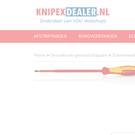
AFSTRIPTANGEN
BORGVEERTANGEN
EL
Home
>
Geïsoleerde-gereedschappen
>
Schroevend