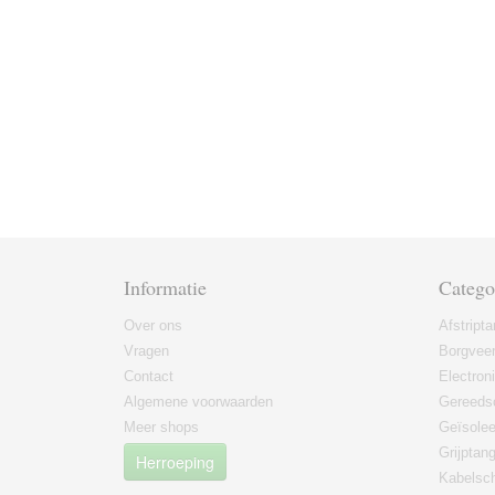
Informatie
Catego
Over ons
Afstript
Vragen
Borgvee
Contact
Electron
Algemene voorwaarden
Gereeds
Meer shops
Geïsole
Grijptan
Herroeping
Kabelsc