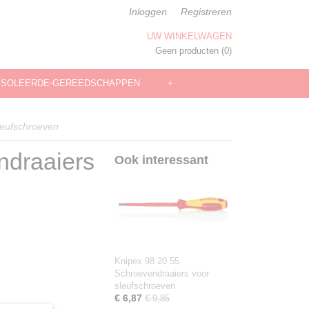
Inloggen
Registreren
UW WINKELWAGEN
Geen producten
(0)
ÏSOLEERDE-GEREEDSCHAPPEN
+
leufschroeven
ndraaiers
Ook interessant
Knipex 98 20 55
Schroevendraaiers voor
sleufschroeven
€ 6,87
€ 9,85