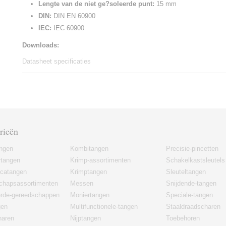
Lengte van de niet ge?soleerde punt:
15 mm
DIN:
DIN EN 60900
IEC:
IEC 60900
Downloads:
Datasheet specificaties
rieën
angen
Kombitangen
Precisie-pincetten
rtangen
Krimp-assortimenten
Schakelkastsleutels
icatangen
Krimptangen
Sleuteltangen
chapsassortimenten
Messen
Snijdende-tangen
erde-gereedschappen
Moniertangen
Speciale-tangen
gen
Multifunctionele-tangen
Staaldraadscharen
haren
Nijptangen
Toebehoren