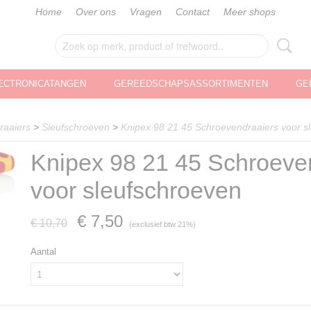
Home
Over ons
Vragen
Contact
Meer shops
ECTRONICATANGEN
GEREEDSCHAPSASSORTIMENTEN
GE
raaiers
>
Sleufschroeven
>
Knipex 98 21 45 Schroevendraaiers voor s
Knipex 98 21 45 Schroeve
voor sleufschroeven
€ 7,50
€ 10,70
(exclusief btw 21%)
Aantal