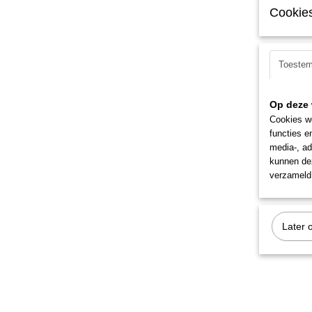
Cookies
Toeste
Op deze 
Cookies wo
functies e
media-, ad
kunnen dez
verzameld 
Later 