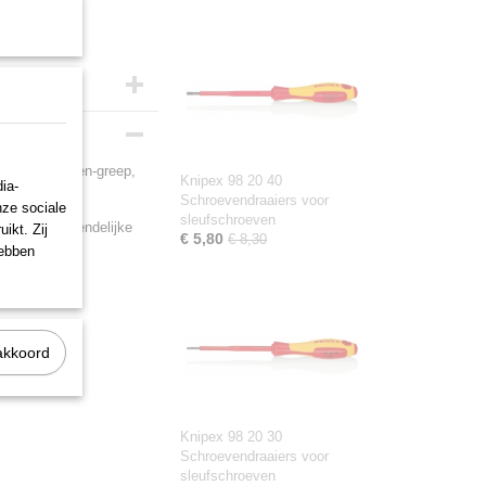
eercomponenten-greep,
Knipex 98 20 40
ia-
Schroevendraaiers voor
nze sociale
sleufschroeven
 en handvriendelijke
ikt. Zij
€ 5,80
€ 8,30
hebben
-getest
akkoord
Knipex 98 20 30
Schroevendraaiers voor
sleufschroeven