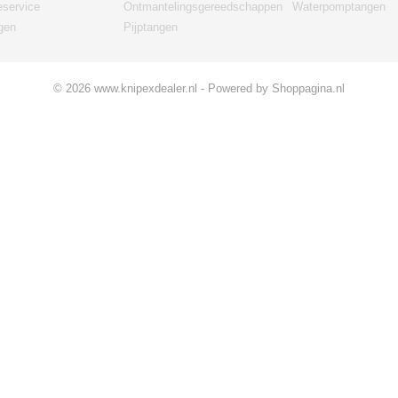
eservice
Ontmantelingsgereedschappen
Waterpomptangen
gen
Pijptangen
© 2026 www.knipexdealer.nl - Powered by Shoppagina.nl