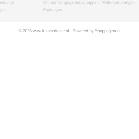
eservice
Ontmantelingsgereedschappen
Waterpomptangen
gen
Pijptangen
© 2026 www.knipexdealer.nl - Powered by Shoppagina.nl