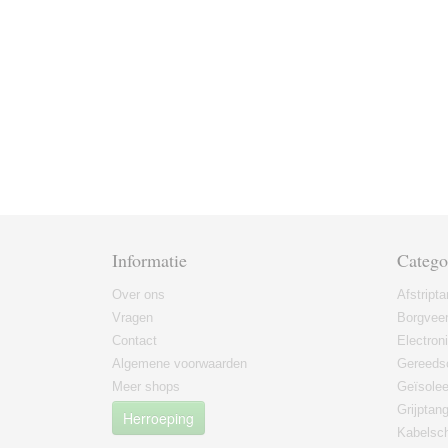
Informatie
Catego
Over ons
Afstript
Vragen
Borgvee
Contact
Electron
Algemene voorwaarden
Gereeds
Meer shops
Geïsole
Grijptan
Herroeping
Kabelsc