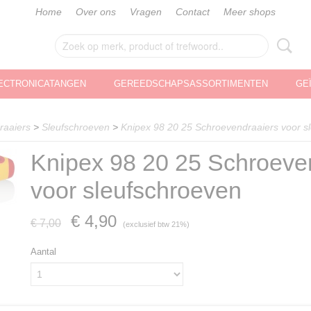
Home
Over ons
Vragen
Contact
Meer shops
ECTRONICATANGEN
GEREEDSCHAPSASSORTIMENTEN
GE
raaiers
>
Sleufschroeven
>
Knipex 98 20 25 Schroevendraaiers voor s
Knipex 98 20 25 Schroeve
voor sleufschroeven
€ 4,90
€ 7,00
(exclusief btw 21%)
Aantal