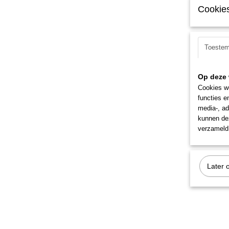
Cookies
Toeste
Op deze 
Cookies wo
functies e
media-, ad
kunnen dez
verzameld 
Later 