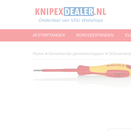
AFSTRIPTANGEN
BORGVEERTANGEN
EL
Home
>
Geïsoleerde-gereedschappen
>
Schroevend