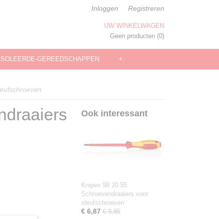
Inloggen
Registreren
UW WINKELWAGEN
Geen producten
(0)
ÏSOLEERDE-GEREEDSCHAPPEN
+
leufschroeven
ndraaiers
Ook interessant
Knipex 98 20 55
Schroevendraaiers voor
sleufschroeven
€ 6,87
€ 9,85