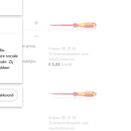
eercomponenten-greep,
Knipex 98 20 40
ia-
Schroevendraaiers voor
nze sociale
sleufschroeven
 en handvriendelijke
ikt. Zij
€ 5,80
€ 8,30
hebben
-getest
akkoord
Knipex 98 20 30
Schroevendraaiers voor
sleufschroeven