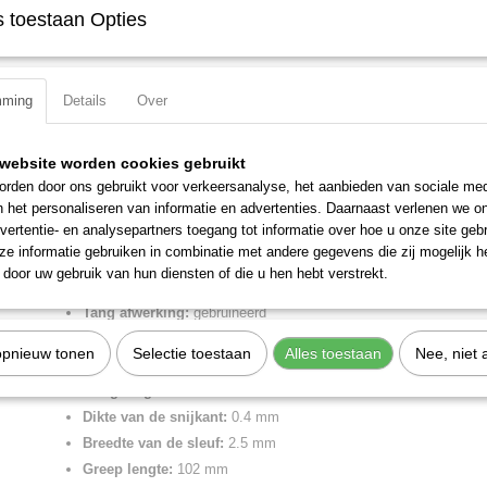
IN WINKELWAGEN
 toestaan Opties
Specificaties
mming
Details
Over
Productcode
98 20 25
Omschrijving
EAN code
4003773062325
website worden cookies gebruikt
Productcode leverancier
98 20 25
Schroevendraaiers voor sleufschroeven gebruineerd, ge?soleerde m
rden door ons gebruikt voor verkeersanalyse, het aanbieden van sociale med
Netto gewicht
0,03 Kg
VDE-getest 177 mm
n het personaliseren van informatie en advertenties. Daarnaast verlenen we o
Bruto gewicht
0,03 Kg
Ergonomisch verbeterde twee-componenten greep voor een moeiteloze
vertentie- en analysepartners toegang tot informatie over hoe u onze site gebru
Afmetingen (l,b,h)
18 x 2,40 x 2,40 cm
krachtoverbrenging. Hoekige handgreep, rolt niet weg.
e informatie gebruiken in combinatie met andere gegevens die zij mogelijk 
door uw gebruik van hun diensten of die u hen hebt verstrekt.
Lengte:
177 mm
Tang afwerking:
gebruineerd
Benen/handgrepen:
geisoleerde meercomponenten-greep, VDE
opnieuw tonen
Selectie toestaan
Alles toestaan
Nee, niet 
Uitvoering:
VDE
Kling lengte:
75 mm
Dikte van de snijkant:
0.4 mm
Breedte van de sleuf:
2.5 mm
Greep lengte:
102 mm