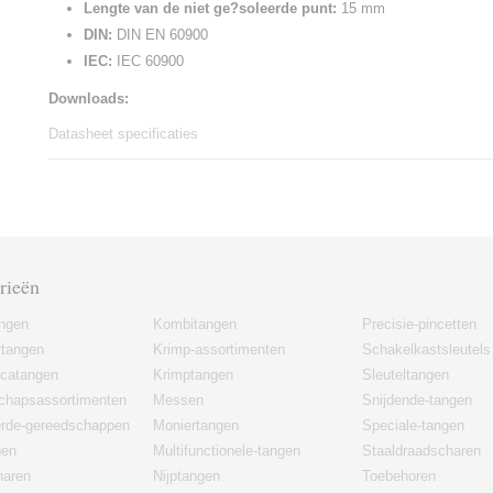
Lengte van de niet ge?soleerde punt:
15 mm
DIN:
DIN EN 60900
IEC:
IEC 60900
Downloads:
Datasheet specificaties
rieën
angen
Kombitangen
Precisie-pincetten
rtangen
Krimp-assortimenten
Schakelkastsleutels
icatangen
Krimptangen
Sleuteltangen
chapsassortimenten
Messen
Snijdende-tangen
erde-gereedschappen
Moniertangen
Speciale-tangen
gen
Multifunctionele-tangen
Staaldraadscharen
haren
Nijptangen
Toebehoren