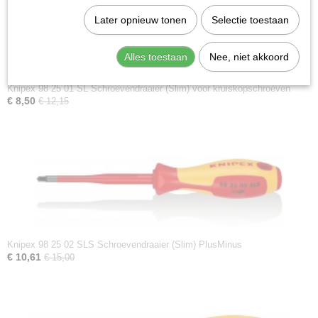
Later opnieuw tonen
Selectie toestaan
Alles toestaan
Nee, niet akkoord
Knipex 98 25 01 SL Schroevendraaier (Slim) voor kruiskopschroeven
€ 8,50
€ 12,15
Knipex 98 25 02 SLS Schroevendraaier (Slim) PlusMinus
€ 10,61
€ 15,00