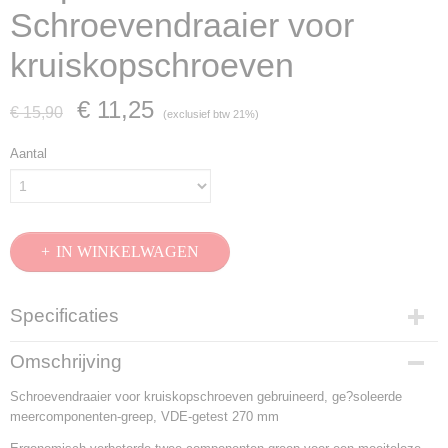
Schroevendraaier voor
kruiskopschroeven
€ 11,25
€ 15,90
(exclusief btw 21%)
Aantal
IN WINKELWAGEN
Specificaties
Productcode
Omschrijving
98 25 03
Schroevendraaier voor kruiskopschroeven gebruineerd, ge?soleerde
EAN code
meercomponenten-greep, VDE-getest 270 mm
4003773031284
Productcode leverancier