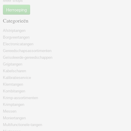
Meer shops
Herroeping
Categorieën
Afstriptangen
Borgveertangen
Electronicatangen
Gereedschapsassortimenten
Geïsoleerde-gereedschappen
Grijptangen
Kabelscharen
Kalibratieservice
Klemtangen
Kombitangen
Krimp-assortimenten
Krimptangen
Messen
Moniertangen
Multifunctionele-tangen