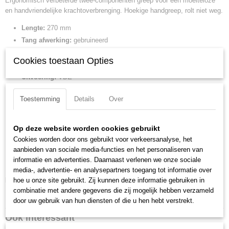
Ergonomisch verbeterde twee-componenten greep voor een moeiteloze
98 25 03
en handvriendelijke krachtoverbrenging. Hoekige handgreep, rolt niet weg.
Netto gewicht
Lengte:
270 mm
0,17 Kg
Tang afwerking:
gebruineerd
Bruto gewicht
0,17 Kg
Benen/handgrepen:
geisoleerde meercomponenten-greep, VDE-
Cookies toestaan Opties
Afmetingen (l,b,h)
getest
26,50 x 3,90 x 4 cm
Uitvoering:
VDE
Lemmet:
8 mm
Toestemming
Details
Over
Kling lengte:
150 mm
Greep lengte:
120 mm
Lengte van de niet ge?soleerde punt:
18 mm
Op deze website worden cookies gebruikt
Grootte:
PZ3
Cookies worden door ons gebruikt voor verkeersanalyse, het
aanbieden van sociale media-functies en het personaliseren van
DIN:
DIN EN 60900
informatie en advertenties. Daarnaast verlenen we onze sociale
IEC:
IEC 60900
media-, advertentie- en analysepartners toegang tot informatie over
Downloads:
hoe u onze site gebruikt. Zij kunnen deze informatie gebruiken in
combinatie met andere gegevens die zij mogelijk hebben verzameld
Datasheet specificaties
door uw gebruik van hun diensten of die u hen hebt verstrekt.
Ook interessant