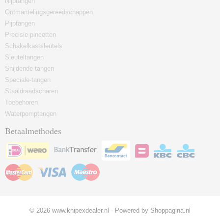
Nijptangen
Ontmantelingsgereedschappen
Pijptangen
Precisie-pincetten
Schakelkastsleutels
Sleuteltangen
Snijdende-tangen
Speciale-tangen
Staaldraadscharen
Toebehoren
Waterpomptangen
Betaalmethodes
© 2026 www.knipexdealer.nl - Powered by Shoppagina.nl