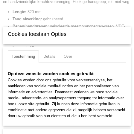
en handvriendelijke krachtoverbrenging. Hoekige handgreep, rolt niet weg.
Netto gewicht
Lengte:
320 mm
0,24 Kg
Tang afwerking:
gebruineerd
Bruto gewicht
0,24 Kg
Benen/handgrepen:
geisoleerde meercomponenten-greep, VDE-
Afmetingen (l,b,h)
Cookies toestaan Opties
getest
31,50 x 3,70 x 3,60 cm
Uitvoering:
VDE
Lemmet:
10 mm
Kling lengte:
200 mm
Toestemming
Details
Over
Greep lengte:
120 mm
Lengte van de niet ge?soleerde punt:
18 mm
Op deze website worden cookies gebruikt
Grootte:
PH4
Cookies worden door ons gebruikt voor verkeersanalyse, het
DIN:
DIN EN 60900
aanbieden van sociale media-functies en het personaliseren van
IEC:
IEC 60900
informatie en advertenties. Daarnaast verlenen we onze sociale
media-, advertentie- en analysepartners toegang tot informatie over
Downloads:
hoe u onze site gebruikt. Zij kunnen deze informatie gebruiken in
combinatie met andere gegevens die zij mogelijk hebben verzameld
Datasheet specificaties
door uw gebruik van hun diensten of die u hen hebt verstrekt.
Ook interessant