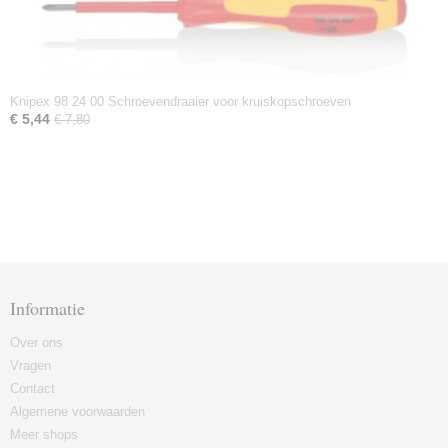
Knipex 98 24 00 Schroevendraaier voor kruiskopschroeven
€ 5,44
€ 7,80
Informatie
Over ons
Vragen
Contact
Algemene voorwaarden
Meer shops