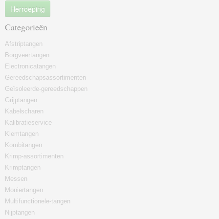
Herroeping
Categorieën
Afstriptangen
Borgveertangen
Electronicatangen
Gereedschapsassortimenten
Geïsoleerde-gereedschappen
Grijptangen
Kabelscharen
Kalibratieservice
Klemtangen
Kombitangen
Krimp-assortimenten
Krimptangen
Messen
Moniertangen
Multifunctionele-tangen
Nijptangen