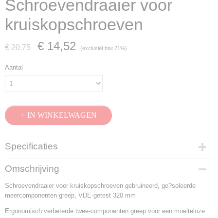
Schroevendraaier voor
kruiskopschroeven
€ 14,52
€ 20,75
(exclusief btw 21%)
Aantal
IN WINKELWAGEN
Specificaties
Productcode
Omschrijving
98 24 04
Schroevendraaier voor kruiskopschroeven gebruineerd, ge?soleerde
EAN code
meercomponenten-greep, VDE-getest 320 mm
4003773026471
Productcode leverancier
Ergonomisch verbeterde twee-componenten greep voor een moeiteloze
98 24 04