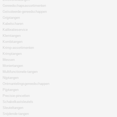
Gereedschapsassortimenten
Geïsoleerde-gereedschappen
Grijptangen
Kabelscharen
Kalibratieservice
Klemtangen
Kombitangen
Krimp-assortimenten
Krimptangen
Messen
Moniertangen
Multifunctionele-tangen
Nijptangen
Ontmantelingsgereedschappen
Pijptangen
Precisie-pincetten
Schakelkastsleutels
Sleuteltangen
Snijdende-tangen