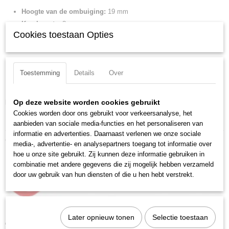
Productcode leverancier
98 01 09
Hoogte van de ombuiging:
19 mm
Netto gewicht
Kop hoogte:
8 mm
0,08 Kg
Cookies toestaan Opties
Kopbreedte:
15.5 mm
Bruto gewicht
Lengte:
165 mm
0,08 Kg
DIN:
DIN EN 60900
Afmetingen (l,b,h)
Toestemming
IEC:
IEC 60900
Details
Over
17 x 1,40 x 2,70 cm
Sleutelwijdte:
9 mm
Op deze website worden cookies gebruikt
Downloads:
Cookies worden door ons gebruikt voor verkeersanalyse, het
Datasheet specificaties
aanbieden van sociale media-functies en het personaliseren van
informatie en advertenties. Daarnaast verlenen we onze sociale
Ook interessant
media-, advertentie- en analysepartners toegang tot informatie over
hoe u onze site gebruikt. Zij kunnen deze informatie gebruiken in
combinatie met andere gegevens die zij mogelijk hebben verzameld
door uw gebruik van hun diensten of die u hen hebt verstrekt.
Knipex 98 01 19 Ringsleutel
Later opnieuw tonen
Selectie toestaan
€ 26,25
€ 37,70