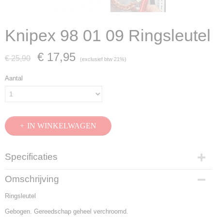
Knipex 98 01 09 Ringsleutel
€ 17,95
€ 25,90
(exclusief btw 21%)
Aantal
IN WINKELWAGEN
Specificaties
Productcode
Omschrijving
98 01 09
Ringsleutel
EAN code
4003773020158
Gebogen. Gereedschap geheel verchroomd.