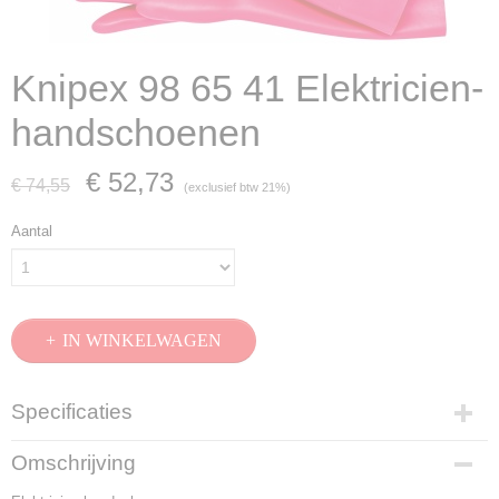
Knipex 98 65 41 Elektricien-
handschoenen
€ 52,73
€ 74,55
(exclusief btw 21%)
Aantal
IN WINKELWAGEN
Specificaties
Productcode
Omschrijving
98 65 41