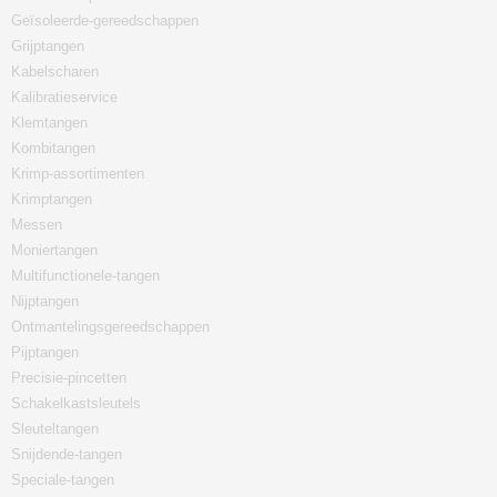
Geïsoleerde-gereedschappen
Grijptangen
Kabelscharen
Kalibratieservice
Klemtangen
Kombitangen
Krimp-assortimenten
Krimptangen
Messen
Moniertangen
Multifunctionele-tangen
Nijptangen
Ontmantelingsgereedschappen
Pijptangen
Precisie-pincetten
Schakelkastsleutels
Sleuteltangen
Snijdende-tangen
Speciale-tangen