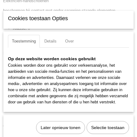
Elektricien-handschoenen
EAN code
4003773021292
beschermen bij contact met onder spanning staande elementen.
Productcode leverancier
Cookies toestaan Opties
98 65 41
Maat:
10
Netto gewicht
Klasse:
0
0,29 Kg
DIN:
DIN EN 60903
Bruto gewicht
Toestemming
Details
Over
IEC:
IEC 60903
0,29 Kg
Downloads:
Afmetingen (l,b,h)
Op deze website worden cookies gebruikt
52 x 24 x 0,10 cm
Datasheet specificaties
Cookies worden door ons gebruikt voor verkeersanalyse, het
aanbieden van sociale media-functies en het personaliseren van
Ook interessant
informatie en advertenties. Daarnaast verlenen we onze sociale
media-, advertentie- en analysepartners toegang tot informatie over
hoe u onze site gebruikt. Zij kunnen deze informatie gebruiken in
combinatie met andere gegevens die zij mogelijk hebben verzameld
door uw gebruik van hun diensten of die u hen hebt verstrekt.
Knipex 98 67 20 Standmat
€ 162,90
€ 227,40
Later opnieuw tonen
Selectie toestaan