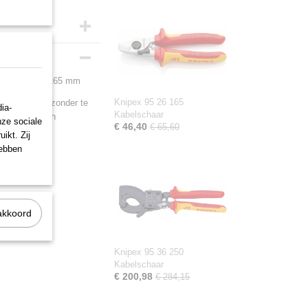
 VDE-getest 165 mm
Knipex 95 26 165
eurig glad af zonder te
ia-
Kabelschaar
ad. Geharde en
nze sociale
€ 46,40
€ 65,60
diening. Met
ikt. Zij
hebben
 VDE-getest
akkoord
Knipex 95 36 250
Kabelschaar
€ 200,98
€ 284,15