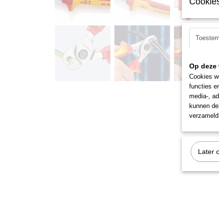
Cookies
Toeste
Op deze 
Cookies wo
functies e
media-, ad
kunnen dez
verzameld 
Later 