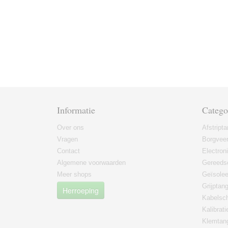
Informatie
Catego
Over ons
Afstript
Vragen
Borgvee
Contact
Electron
Algemene voorwaarden
Gereeds
Meer shops
Geïsole
Grijptan
Herroeping
Kabelsc
Kalibrati
Klemtan