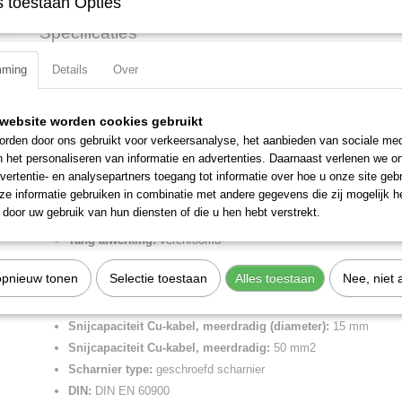
 toestaan Opties
Specificaties
Productcode
95 16 165
mming
Details
Over
Omschrijving
EAN code
4003773039648
Productcode leverancier
95 16 165
Kabelschaar verchroomd, ge?soleerd met meer-componentengrepen,
website worden cookies gebruikt
Netto gewicht
0,26 Kg
Voor het knippen van Cu- en Al- kabels, enkel- en meerdradig. Knipt k
Bruto gewicht
0,26 Kg
rden door ons gebruikt voor verkeersanalyse, het aanbieden van sociale med
vervormen. Niet geschikt voor staaldraad en hardgetrokken koperdra
n het personaliseren van informatie en advertenties. Daarnaast verlenen we o
Afmetingen (l,b,h)
18 x 4,70 x 2,10 cm
nauwkeurig geslepen snijkanten. Gemakkelijke snede met eenhandbe
vertentie- en analysepartners toegang tot informatie over hoe u onze site gebru
klembeveiliging. Verstelbaar schroefscharnier.
e informatie gebruiken in combinatie met andere gegevens die zij mogelijk 
door uw gebruik van hun diensten of die u hen hebt verstrekt.
Lengte:
165 mm
Tang afwerking:
verchroomd
Benen/handgrepen:
geisoleerd met meer-componentengrepen,
opnieuw tonen
Selectie toestaan
Alles toestaan
Nee, niet 
Uitvoering:
VDE
AWG:
1 / 0
Snijcapaciteit Cu-kabel, meerdradig (diameter):
15 mm
Snijcapaciteit Cu-kabel, meerdradig:
50 mm2
Scharnier type:
geschroefd scharnier
DIN:
DIN EN 60900