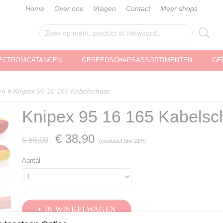
Home
Over ons
Vragen
Contact
Meer shops
ECTRONICATANGEN
GEREEDSCHAPSASSORTIMENTEN
GE
en
>
Knipex 95 16 165 Kabelschaar
Knipex 95 16 165 Kabelsc
€ 38,90
€ 55,00
(exclusief btw 21%)
Aantal
IN WINKELWAGEN