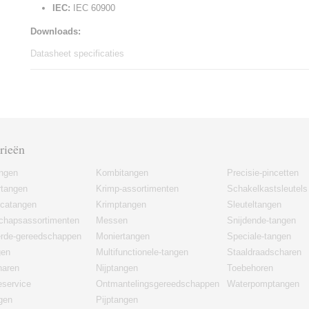
IEC:
IEC 60900
Downloads:
Datasheet specificaties
rieën
angen
Kombitangen
Precisie-pincetten
rtangen
Krimp-assortimenten
Schakelkastsleutels
icatangen
Krimptangen
Sleuteltangen
chapsassortimenten
Messen
Snijdende-tangen
erde-gereedschappen
Moniertangen
Speciale-tangen
gen
Multifunctionele-tangen
Staaldraadscharen
haren
Nijptangen
Toebehoren
eservice
Ontmantelingsgereedschappen
Waterpomptangen
gen
Pijptangen