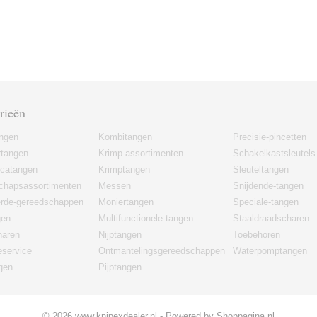
rieën
angen
Kombitangen
Precisie-pincetten
rtangen
Krimp-assortimenten
Schakelkastsleutels
icatangen
Krimptangen
Sleuteltangen
chapsassortimenten
Messen
Snijdende-tangen
erde-gereedschappen
Moniertangen
Speciale-tangen
gen
Multifunctionele-tangen
Staaldraadscharen
haren
Nijptangen
Toebehoren
eservice
Ontmantelingsgereedschappen
Waterpomptangen
gen
Pijptangen
© 2026 www.knipexdealer.nl - Powered by Shoppagina.nl