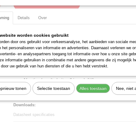
IN WINKELWAGEN
mming
Details
Over
Specificaties
Productcode
00 21 15 LE
website worden cookies gebruikt
Omschrijving
EAN code
4003773045175
rden door ons gebruikt voor verkeersanalyse, het aanbieden van sociale med
Productcode leverancier
00 21 15 LE
n het personaliseren van informatie en advertenties. Daarnaast verlenen we o
Gereedschapsbox "RED"
Netto gewicht
0,53 Kg
vertentie- en analysepartners toegang tot informatie over hoe u onze site gebru
Veelzijdig te gebruiken, stootvaste kunststof koffer van hoogwaardige 
Bruto gewicht
0,53 Kg
e informatie gebruiken in combinatie met andere gegevens die zij mogelijk 
Schuimrubberenvoering met wafelstructuur voor een variabele inhoud
Afmetingen (l,b,h)
33,50 x 5,40 x 27,20 
door uw gebruik van hun diensten of die u hen hebt verstrekt.
x D): 340 x 56 x 275 mm.
Afmeting breedte buiten (binnen):
340 mm
Afmeting hoogte buiten (binnen):
56 mm
opnieuw tonen
Selectie toestaan
Alles toestaan
Nee, niet 
Afmeting diepte buiten (binnen):
275 mm
Downloads:
Datasheet specificaties