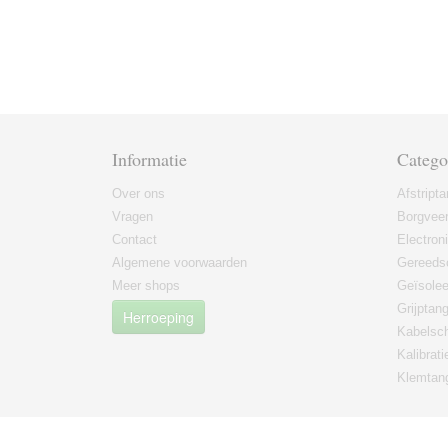
Informatie
Catego
Over ons
Afstript
Vragen
Borgvee
Contact
Electron
Algemene voorwaarden
Gereeds
Meer shops
Geïsole
Grijptan
Herroeping
Kabelsc
Kalibrati
Klemtan