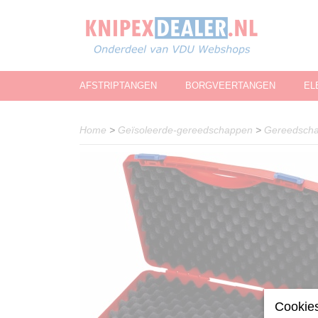
AFSTRIPTANGEN
BORGVEERTANGEN
EL
Home
>
Geïsoleerde-gereedschappen
>
Gereedscha
Cookies