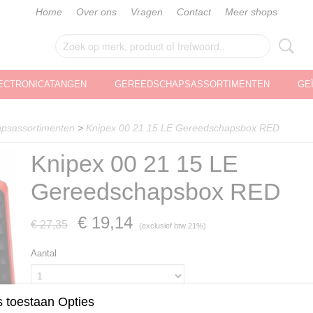
Home
Over ons
Vragen
Contact
Meer shops
ECTRONICATANGEN
GEREEDSCHAPSASSORTIMENTEN
GE
psassortimenten
>
Knipex 00 21 15 LE Gereedschapsbox RED
Knipex 00 21 15 LE
Gereedschapsbox RED
€ 19,14
€ 27,35
(exclusief btw 21%)
Aantal
 toestaan Opties