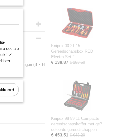
ia-
Knipex 00 21 15
nze sociale
Gereedschapsbox RED
ikt. Zij
Electro Set 2
kwaliteit.
hebben
€ 136,87
€ 193,50
. Buitenafmetingen (B x H
cm
akkoord
Knipex 98 99 11 Compacte
gereedschapskoffer met ge?
soleerde gereedschappen
€ 453,51
€ 648,20