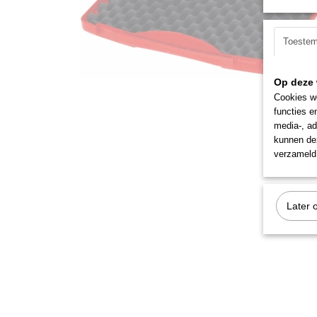
Toeste
Op deze 
Cookies wo
functies e
media-, ad
kunnen dez
verzameld 
Later 