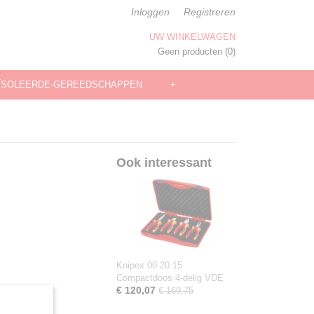
Inloggen
Registreren
UW WINKELWAGEN
Geen producten
(0)
ÏSOLEERDE-GEREEDSCHAPPEN
+
Ook interessant
Knipex 00 20 15
Compactdoos 4-delig VDE
€ 120,07
€ 169,75