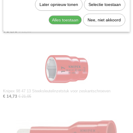
Later opnieuw tonen
Selectie toestaan
Alles toestaan
Nee, niet akkoord
Knipex 98 47 10 Steeksleutelinzetstuk voor zeskantschroeven
€ 14,73
€ 21,05
Knipex 98 47 13 Steeksleutelinzetstuk voor zeskantschroeven
€ 14,73
€ 21,05