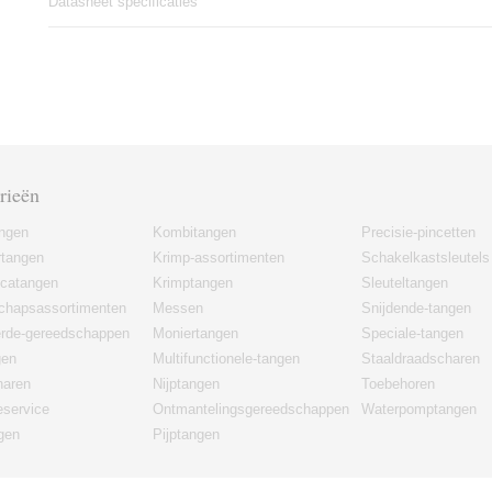
Datasheet specificaties
rieën
angen
Kombitangen
Precisie-pincetten
rtangen
Krimp-assortimenten
Schakelkastsleutels
icatangen
Krimptangen
Sleuteltangen
chapsassortimenten
Messen
Snijdende-tangen
erde-gereedschappen
Moniertangen
Speciale-tangen
gen
Multifunctionele-tangen
Staaldraadscharen
haren
Nijptangen
Toebehoren
eservice
Ontmantelingsgereedschappen
Waterpomptangen
gen
Pijptangen