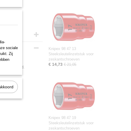
ia-
nze sociale
Knipex 98 47 13
ikt. Zij
Steeksleutelinzetstuk voor
zeskantschroeven
hebben
€ 14,73
€ 21,05
el verchroomd.
akkoord
Knipex 98 47 19
Steeksleutelinzetstuk voor
zeskantschroeven