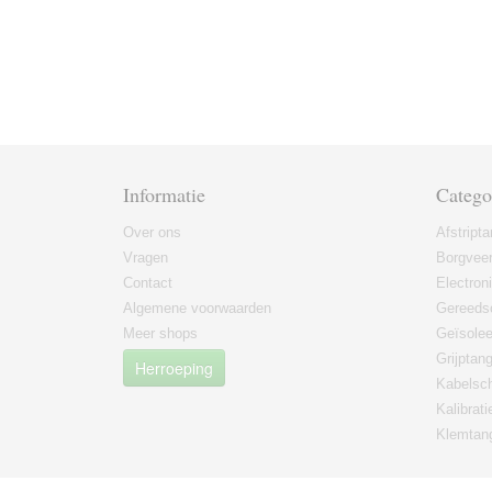
Informatie
Catego
Over ons
Afstript
Vragen
Borgvee
Contact
Electron
Algemene voorwaarden
Gereeds
Meer shops
Geïsole
Grijptan
Herroeping
Kabelsc
Kalibrati
Klemtan