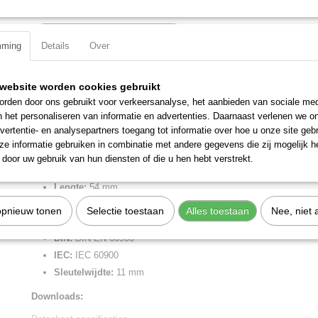
IN WINKELWAGEN
mming
Details
Over
Specificaties
website worden cookies gebruikt
rden door ons gebruikt voor verkeersanalyse, het aanbieden van sociale med
Productcode
98 47 11
Omschrijving
n het personaliseren van informatie en advertenties. Daarnaast verlenen we o
EAN code
4003773020899
vertentie- en analysepartners toegang tot informatie over hoe u onze site gebru
Productcode leverancier
98 47 11
Steeksleutelinzetstuk voor zeskantschroeven 54 mm
e informatie gebruiken in combinatie met andere gegevens die zij mogelijk 
Netto gewicht
0,06 Kg
door uw gebruik van hun diensten of die u hen hebt verstrekt.
Voor zeskantmoeren en bouten, metrisch of duim. Gereedschap gehe
Bruto gewicht
0,06 Kg
Afmetingen (l,b,h)
5,40 x 2,60 x 2,60 cm
Lengte:
54 mm
Vierkant aansluiting:
1/2 inch
opnieuw tonen
Selectie toestaan
Alles toestaan
Nee, niet 
Diameter werkzijde:
20.7 mm
DIN:
DIN EN 60900
IEC:
IEC 60900
Sleutelwijdte:
11 mm
Downloads: