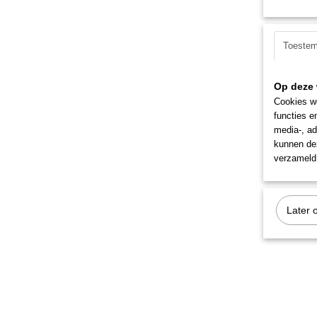
Toeste
Op deze 
Cookies wo
functies e
media-, ad
kunnen dez
verzameld 
Later 