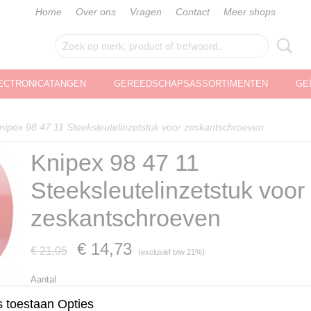
Home
Over ons
Vragen
Contact
Meer shops
ECTRONICATANGEN
GEREEDSCHAPSASSORTIMENTEN
GE
nipex 98 47 11 Steeksleutelinzetstuk voor zeskantschroeven
Knipex 98 47 11
Steeksleutelinzetstuk voor
zeskantschroeven
€ 14,73
€ 21,05
(exclusief btw 21%)
Aantal
 toestaan Opties