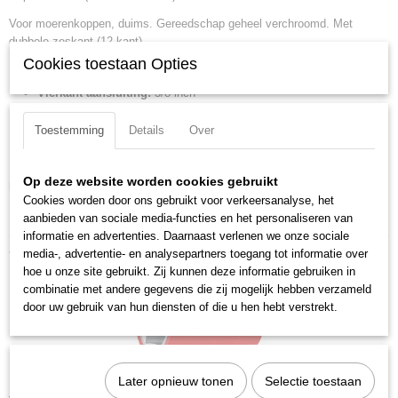
4003773020660
Voor moerenkoppen, duims. Gereedschap geheel verchroomd. Met
Productcode leverancier
dubbele zeskant (12-kant).
98 37 3/4
Cookies toestaan Opties
Lengte:
49 mm
Netto gewicht
0,07 Kg
Vierkant aansluiting:
3/8 inch
Bruto gewicht
Diameter werkzijde:
30 mm
0,07 Kg
Toestemming
Details
Over
DIN:
DIN EN 60900
Afmetingen (l,b,h)
IEC:
IEC 60900
4,30 x 3 x 3 cm
Op deze website worden cookies gebruikt
Downloads:
Cookies worden door ons gebruikt voor verkeersanalyse, het
Datasheet specificaties
aanbieden van sociale media-functies en het personaliseren van
informatie en advertenties. Daarnaast verlenen we onze sociale
Ook interessant
media-, advertentie- en analysepartners toegang tot informatie over
hoe u onze site gebruikt. Zij kunnen deze informatie gebruiken in
combinatie met andere gegevens die zij mogelijk hebben verzameld
door uw gebruik van hun diensten of die u hen hebt verstrekt.
Later opnieuw tonen
Selectie toestaan
Knipex 98 47 10 Steeksleutelinzetstuk voor zeskantschroeven