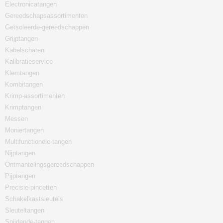
Electronicatangen
Gereedschapsassortimenten
Geïsoleerde-gereedschappen
Grijptangen
Kabelscharen
Kalibratieservice
Klemtangen
Kombitangen
Krimp-assortimenten
Krimptangen
Messen
Moniertangen
Multifunctionele-tangen
Nijptangen
Ontmantelingsgereedschappen
Pijptangen
Precisie-pincetten
Schakelkastsleutels
Sleuteltangen
Snijdende-tangen