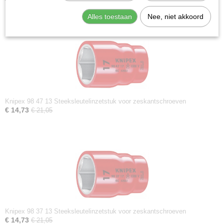
€ 14,73
€ 21,05
Alles toestaan
Nee, niet akkoord
Knipex 98 47 13 Steeksleutelinzetstuk voor zeskantschroeven
€ 14,73
€ 21,05
Knipex 98 37 13 Steeksleutelinzetstuk voor zeskantschroeven
€ 14,73
€ 21,05