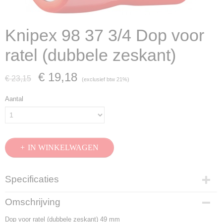
Knipex 98 37 3/4 Dop voor
ratel (dubbele zeskant)
€ 19,18
€ 23,15
(exclusief btw 21%)
Aantal
IN WINKELWAGEN
Specificaties
Productcode
Omschrijving
98 37 3/4
Dop voor ratel (dubbele zeskant) 49 mm
EAN code