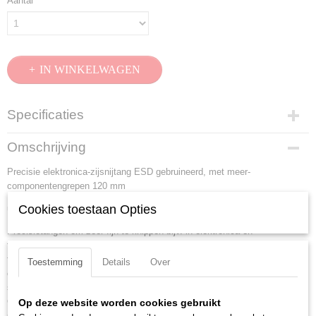
Aantal
IN WINKELWAGEN
Specificaties
Productcode
Omschrijving
79 02 120 ESD
Precisie elektronica-zijsnijtang ESD gebruineerd, met meer-
EAN code
componentengrepen 120 mm
4003773061595
Productcode leverancier
Cookies toestaan Opties
uitvoering elektrisch afleidend - dissipatief.
79 02 120 ESD
Precisietangen om zeer fijn te knippen bijv. in elektronica en
Netto gewicht
fijnmechanica. Precies geslepen, scherpe snijkanten met zeer kleinen
0,06 Kg
facetten voor exacte snijresultaten op gevoelige elektronische
Toestemming
Details
Over
Bruto gewicht
componenten. Ook zonder facet voor verzonken snijwerk. Precisie-
0,06 Kg
snijkanten extra inductief gehard, hardheid van de snijkanten ca. 64 HRC.
Afmetingen (l,b,h)
Ca. 20% minder gewicht dan gewone elektronische tangen. Geschroefd
Op deze website worden cookies gebruikt
11,50 x 6,90 x 2 cm
scharnier met precies vervaardigde scharnier-vlakken voor een