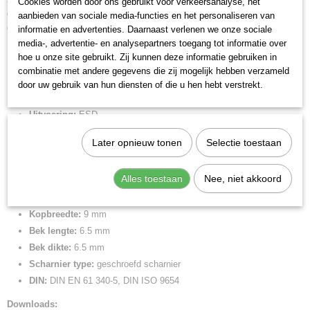
Cookies worden door ons gebruikt voor verkeersanalyse, het
gelijkmatige, wrijvingsarme beweging in het hele openingsbereik. Soepele
aanbieden van sociale media-functies en het personaliseren van
dubbele veer waardoor de tang gemakkelijk en gelijkmatig opent.
informatie en advertenties. Daarnaast verlenen we onze sociale
Ergonomische geoptimaliseerde meercomponenten handgrepen.
media-, advertentie- en analysepartners toegang tot informatie over
hoe u onze site gebruikt. Zij kunnen deze informatie gebruiken in
Lengte:
120 mm
combinatie met andere gegevens die zij mogelijk hebben verzameld
Tang afwerking:
gebruineerd
door uw gebruik van hun diensten of die u hen hebt verstrekt.
Benen/handgrepen:
met meer-componentengrepen
Uitvoering:
ESD
Kop afwerking:
gepolijst
Later opnieuw tonen
Selectie toestaan
Snijkant:
snijkant met zeer klein facet
Snijcapaciteiten harde draad (diameter):
0.6 mm
Alles toestaan
Nee, niet akkoord
Snijcapaciteit half harde draad (diameter):
1 mm
Snijcapaciteit zachte draad (diameter):
0.2 - 1.4 mm
Kopbreedte:
9 mm
Bek lengte:
6.5 mm
Bek dikte:
6.5 mm
Scharnier type:
geschroefd scharnier
DIN:
DIN EN 61 340-5, DIN ISO 9654
Downloads: