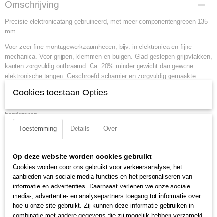
Productcode
Omschrijving
34 22 130
Precisie elektronicatang gebruineerd, met meer-componentengrepen 135
EAN code
mm
4003773061472
Productcode leverancier
Voor zeer fine montagewerkzaamheden, bijv. in elektronica en fijne
34 22 130
mechanica. Voor grijpen, klemmen en buigen. Glad geslepen grijpvlakken,
Netto gewicht
kanten zorgvuldig ontbraamd. Ca. 20% minder gewicht dan gewone
0,06 Kg
elektronische tangen. Geschroefd scharnier en zorgvuldig gemaakte
scharniervlakken voor een gelijkmatige, wrijvingsarme beweging in de
Bruto gewicht
Cookies toestaan Opties
hele openingszone. Soepele dubbele veer waardoor de tang gemakkelijk
0,06 Kg
en gelijkmatig opent. Ergonomische geoptimaliseerde meercomponenten
Afmetingen (l,b,h)
handgrepen.
13,50 x 5,90 x 1,90 cm
Toestemming
Details
Over
Lengte:
135 mm
Tang afwerking:
gebruineerd
Benen/handgrepen:
met meer-componentengrepen
Op deze website worden cookies gebruikt
Kop afwerking:
gepolijst
Cookies worden door ons gebruikt voor verkeersanalyse, het
aanbieden van sociale media-functies en het personaliseren van
Kopbreedte:
11.2 mm
informatie en advertenties. Daarnaast verlenen we onze sociale
Bek lengte:
22.7 mm
media-, advertentie- en analysepartners toegang tot informatie over
Bek type:
halfronde bekken
hoe u onze site gebruikt. Zij kunnen deze informatie gebruiken in
Bek dikte:
6.5 mm
combinatie met andere gegevens die zij mogelijk hebben verzameld