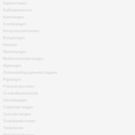
Kabelscharen
Kalibratieservice
Klemtangen
Kombitangen
Krimp-assortimenten
Krimptangen
Messen
Moniertangen
Multifunctionele-tangen
Nijptangen
Ontmantelingsgereedschappen
Pijptangen
Precisie-pincetten
Schakelkastsleutels
Sleuteltangen
Snijdende-tangen
Speciale-tangen
Staaldraadscharen
Toebehoren
Waterpomptangen