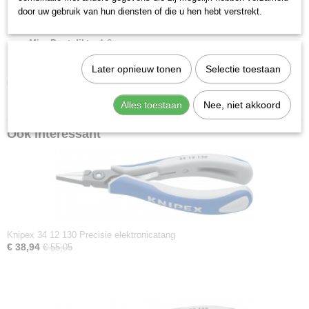
Scharnier type:
geschroefd scharnier
door uw gebruik van hun diensten of die u hen hebt verstrekt.
DIN:
DIN ISO 9655
Min. Punt dikte:
1.6 mm
Max. punt dikte:
1.6 mm
Later opnieuw tonen
Selectie toestaan
Downloads:
Alles toestaan
Nee, niet akkoord
Datasheet specificaties
Ook interessant
Knipex 34 12 130 Precisie elektronicatang
€ 38,94
€ 55,05