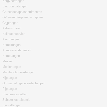
Borgveertangen
Electronicatangen
Gereedschapsassortimenten
Geïsoleerde-gereedschappen
Grijptangen
Kabelscharen
Kalibratieservice
Klemtangen
Kombitangen
Krimp-assortimenten
Krimptangen
Messen
Moniertangen
Multifunctionele-tangen
Nijptangen
Ontmantelingsgereedschappen
Pijptangen
Precisie-pincetten
Schakelkastsleutels
Sleuteltangen