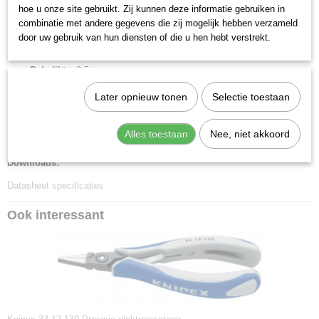
Kop afwerking:
gepolijst
hoe u onze site gebruikt. Zij kunnen deze informatie gebruiken in
Kopbreedte:
11.2 mm
combinatie met andere gegevens die zij mogelijk hebben verzameld
Bek lengte:
21.9 mm
door uw gebruik van hun diensten of die u hen hebt verstrekt.
Bek type:
platte bekken
Bek dikte:
6.5 mm
Scharnier type:
geschroefd scharnier
Later opnieuw tonen
Selectie toestaan
DIN:
DIN EN 61 340-5, DIN ISO 9655
Min. Punt dikte:
3.5 mm
Alles toestaan
Nee, niet akkoord
Max. punt dikte:
1.4 mm
Downloads:
Datasheet specificaties
Ook interessant