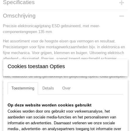
Specificaties
Productcode
Omschrijving
34 12 130 ESD
Precisie elektronicagrijptang ESD gebruineerd, met meer-
EAN code
componentengrepen 135 mm
4003773061632
Productcode leverancier
Het assortiment voor de hoogste eisen qua vermogen en resultaat.
34 12 130 ESD
Precisietangen voor fijne montagewerkzaamheden bijv. in elektronica en
Netto gewicht
fijne mechanica. Voor grijpen, klemmen en buigen. Uitvoering elektrisch
0,06 Kg
afleidend - dissipatief. Precies, soepel lopend geschroefd scharnier.
Precies vervaardigde scharniervlakken voor een gelijkmatige,
Bruto gewicht
Cookies toestaan Opties
wrijvingsarme beweging in het hele openingsbereik. Soepele, dubbele
0,06 Kg
veer, waardoor de tang gemakkelijk en gelijkmatig opent. Glad geslepen
Afmetingen (l,b,h)
grijpvlakken. Kanten zorgvuldig ontbraamd. Perfecte finish. Gering
16 x 5,30 x 1,30 cm
gewicht. Ergonomische, tweekleurige meercompomnenten-ESD-grepen.
Toestemming
Details
Over
Zwart/grijs.
Lengte:
135 mm
Op deze website worden cookies gebruikt
Tang afwerking:
gebruineerd
Cookies worden door ons gebruikt voor verkeersanalyse, het
aanbieden van sociale media-functies en het personaliseren van
Benen/handgrepen:
met meer-componentengrepen
informatie en advertenties. Daarnaast verlenen we onze sociale
Uitvoering:
ESD
media-, advertentie- en analysepartners toegang tot informatie over