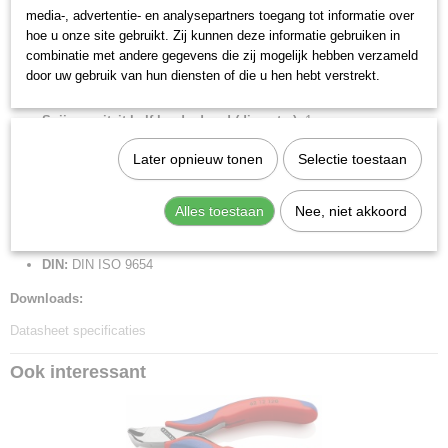
Benen/handgrepen:
met meer-componentengrepen
media-, advertentie- en analysepartners toegang tot informatie over
Kop afwerking:
spiegelgepolijst
hoe u onze site gebruikt. Zij kunnen deze informatie gebruiken in
Snijkant:
snijkant met klein facet
combinatie met andere gegevens die zij mogelijk hebben verzameld
Meslengte:
16 mm
door uw gebruik van hun diensten of die u hen hebt verstrekt.
Snijcapaciteiten harde draad (diameter):
0.6 mm
Snijcapaciteit half harde draad (diameter):
1 mm
Snijcapaciteit zachte draad (diameter):
2 mm
Later opnieuw tonen
Selectie toestaan
Kopbreedte:
11 mm
Bek lengte:
6 mm
Alles toestaan
Nee, niet akkoord
Bek dikte:
7.5 mm
Scharnier type:
doorgestoken scharnier
DIN:
DIN ISO 9654
Downloads:
Datasheet specificaties
Ook interessant