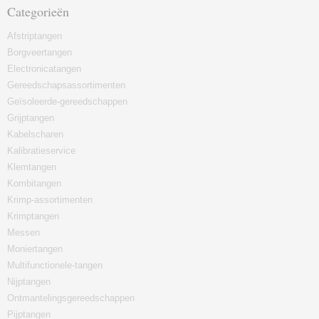
Categorieën
Afstriptangen
Borgveertangen
Electronicatangen
Gereedschapsassortimenten
Geïsoleerde-gereedschappen
Grijptangen
Kabelscharen
Kalibratieservice
Klemtangen
Kombitangen
Krimp-assortimenten
Krimptangen
Messen
Moniertangen
Multifunctionele-tangen
Nijptangen
Ontmantelingsgereedschappen
Pijptangen