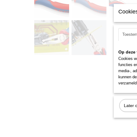
Cookies
Toeste
Op deze 
Cookies wo
functies e
media-, ad
kunnen dez
verzameld 
Later 