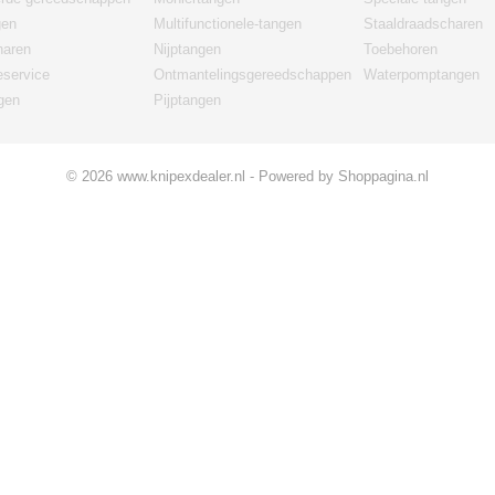
gen
Multifunctionele-tangen
Staaldraadscharen
haren
Nijptangen
Toebehoren
eservice
Ontmantelingsgereedschappen
Waterpomptangen
gen
Pijptangen
© 2026 www.knipexdealer.nl - Powered by Shoppagina.nl