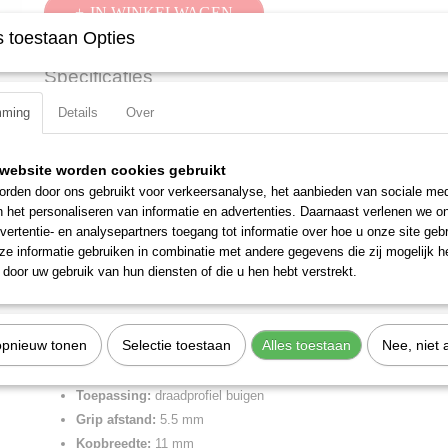
IN WINKELWAGEN
 toestaan Opties
Specificaties
Productcode
36 12 130
mming
Details
Over
Omschrijving
EAN code
4003773016861
Productcode leverancier
36 12 130
Elektronica-montagetang met meer-componentengrepen 130 mm
website worden cookies gebruikt
Netto gewicht
0,07 Kg
Precisietangen voor zeer fijne montage- en reparatie-werkzaamheden i
rden door ons gebruikt voor verkeersanalyse, het aanbieden van sociale med
Bruto gewicht
0,07 Kg
het buigen en afsnijden van draadeinden aan componenten. Doorgesto
n het personaliseren van informatie en advertenties. Daarnaast verlenen we o
Afmetingen (l,b,h)
11,90 x 6,80 x 1,70 c
Glad geslepen grijpvlakken. Kanten zorgvuldig ontbraamd. Soepele, d
vertentie- en analysepartners toegang tot informatie over hoe u onze site gebru
tang gemakkelijk en gelijkmatig opent. De spiegelpolijsting biedt same
e informatie gebruiken in combinatie met andere gegevens die zij mogelijk 
een optimale bescherming tegen roest - geen storingen in het schakelc
door uw gebruik van hun diensten of die u hen hebt verstrekt.
wegspringende chroomsplinters.
Lengte:
130 mm
opnieuw tonen
Selectie toestaan
Alles toestaan
Nee, niet 
Benen/handgrepen:
met meer-componentengrepen
Kop afwerking:
spiegelgepolijst
Toepassing:
draadprofiel buigen
Grip afstand:
5.5 mm
Kopbreedte:
11 mm