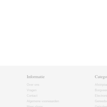
Informatie
Catego
Over ons
Afstript
Vragen
Borgvee
Contact
Electron
Algemene voorwaarden
Gereeds
Meer shops
Geïsole