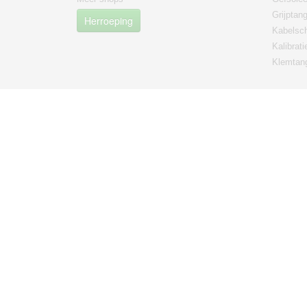
Grijptan
Herroeping
Kabelsc
Kalibrati
Klemtan