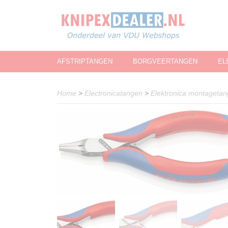
AFSTRIPTANGEN
BORGVEERTANGEN
EL
Home
>
Electronicatangen
>
Elektronica montageta