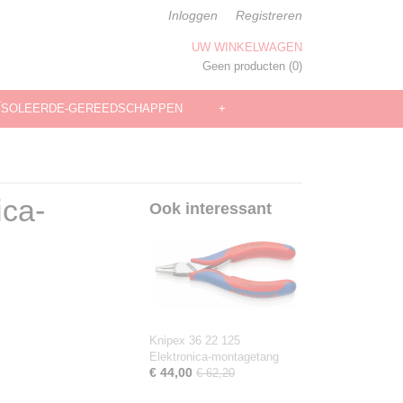
Inloggen
Registreren
UW WINKELWAGEN
Geen producten
(0)
ÏSOLEERDE-GEREEDSCHAPPEN
+
ica-
Ook interessant
Knipex 36 22 125
Elektronica-montagetang
€ 44,00
€ 62,20