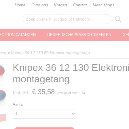
Home
Over ons
Vragen
Contact
Meer shops
ECTRONICATANGEN
GEREEDSCHAPSASSORTIMENTEN
GE
ngen
>
Knipex 36 12 130 Elektronica-montagetang
Knipex 36 12 130 Elektron
montagetang
€ 35,58
€ 50,30
(exclusief btw 21%)
Aantal