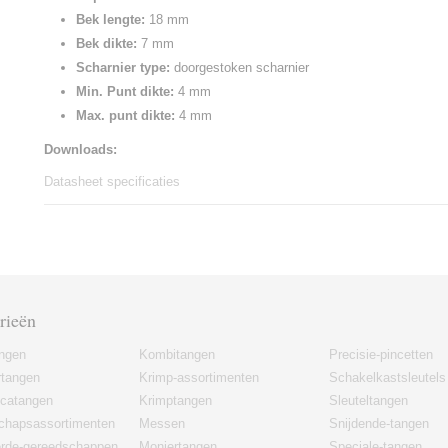
Bek lengte:
18 mm
Bek dikte:
7 mm
Scharnier type:
doorgestoken scharnier
Min. Punt dikte:
4 mm
Max. punt dikte:
4 mm
Downloads:
Datasheet specificaties
rieën
angen
Kombitangen
Precisie-pincetten
rtangen
Krimp-assortimenten
Schakelkastsleutels
icatangen
Krimptangen
Sleuteltangen
chapsassortimenten
Messen
Snijdende-tangen
erde-gereedschappen
Moniertangen
Speciale-tangen