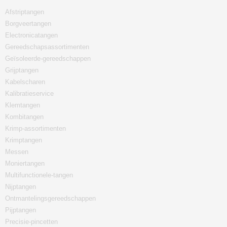
Afstriptangen
Borgveertangen
Electronicatangen
Gereedschapsassortimenten
Geïsoleerde-gereedschappen
Grijptangen
Kabelscharen
Kalibratieservice
Klemtangen
Kombitangen
Krimp-assortimenten
Krimptangen
Messen
Moniertangen
Multifunctionele-tangen
Nijptangen
Ontmantelingsgereedschappen
Pijptangen
Precisie-pincetten