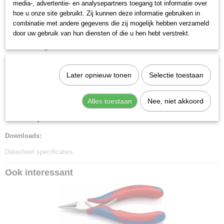
media-, advertentie- en analysepartners toegang tot informatie over
Benen/handgrepen:
met anti-slip kunststof bekleed
hoe u onze site gebruikt. Zij kunnen deze informatie gebruiken in
Kop afwerking:
spiegelgepolijst
combinatie met andere gegevens die zij mogelijk hebben verzameld
door uw gebruik van hun diensten of die u hen hebt verstrekt.
Kopbreedte:
11 mm
Bek lengte:
22.5 mm
Bek type:
platte bekken
Bek dikte:
6.5 mm
Later opnieuw tonen
Selectie toestaan
Scharnier type:
doorgestoken scharnier
DIN:
DIN ISO 9655
Alles toestaan
Nee, niet akkoord
Min. Punt dikte:
4 mm
Max. punt dikte:
2 mm
Downloads:
Datasheet specificaties
Ook interessant