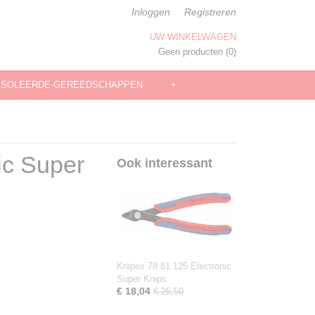
Inloggen
Registreren
UW WINKELWAGEN
Geen producten
(0)
ÏSOLEERDE-GEREEDSCHAPPEN
+
ic Super
Ook interessant
Knipex 78 81 125 Electronic
Super Knips
€ 18,04
€ 25,50