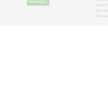
Herroeping
Kabelsc
Kalibrati
Klemtan