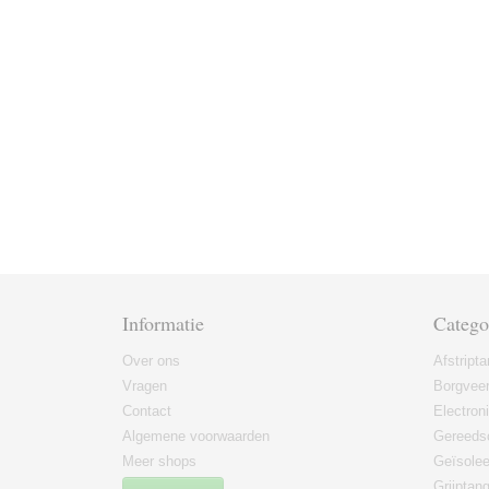
Informatie
Catego
Over ons
Afstript
Vragen
Borgvee
Contact
Electron
Algemene voorwaarden
Gereeds
Meer shops
Geïsole
Grijptan