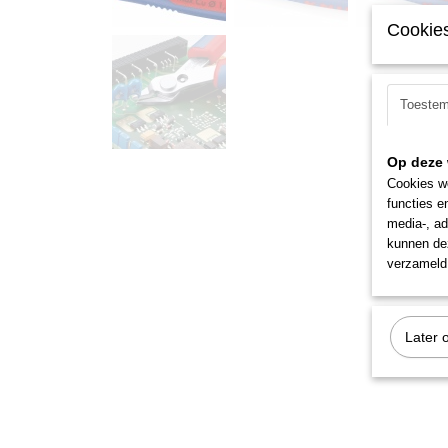
Cookies
Toeste
Op deze 
Cookies wo
functies e
media-, ad
kunnen dez
verzameld 
Later 