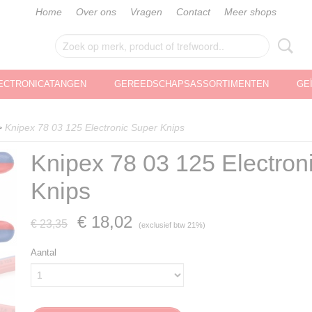
Home
Over ons
Vragen
Contact
Meer shops
ECTRONICATANGEN
GEREEDSCHAPSASSORTIMENTEN
GE
>
Knipex 78 03 125 Electronic Super Knips
Knipex 78 03 125 Electron
Knips
€ 18,02
€ 23,35
(exclusief btw 21%)
Aantal