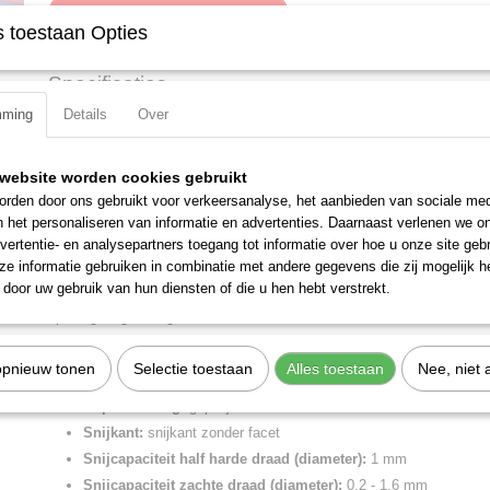
IN WINKELWAGEN
 toestaan Opties
Specificaties
mming
Details
Over
Productcode
78 03 125
Omschrijving
EAN code
4003773035381
Productcode leverancier
78 03 125
Electronic Super Knips met meer-componentengrepen 125 mm
website worden cookies gebruikt
Netto gewicht
0,06 Kg
rden door ons gebruikt voor verkeersanalyse, het aanbieden van sociale med
Precisietangen om zeer fijn te knippen bijv. in elektronica en fijnmec
Bruto gewicht
0,06 Kg
n het personaliseren van informatie en advertenties. Daarnaast verlenen we o
scherpe snijkanten zonder facet. Precies gevormde punten knippen o
Afmetingen (l,b,h)
13 x 6,50 x 1,30 cm
vertentie- en analysepartners toegang tot informatie over hoe u onze site gebru
vanaf ? 0,2 mm door. Schaarsnede met gecontroleerde microsnijkantve
e informatie gebruiken in combinatie met andere gegevens die zij mogelijk 
levensduur en ultraprecisie ook bij het knippen van de dunste draden
door uw gebruik van hun diensten of die u hen hebt verstrekt.
scharnierpen uit edelstaal. Comfortabel werken door soepel scharnier
openingsbegrenzing.
Lengte:
125 mm
opnieuw tonen
Selectie toestaan
Alles toestaan
Nee, niet 
Benen/handgrepen:
met meer-componentengrepen
Kop afwerking:
gepolijst
Snijkant:
snijkant zonder facet
Snijcapaciteit half harde draad (diameter):
1 mm
Snijcapaciteit zachte draad (diameter):
0.2 - 1.6 mm