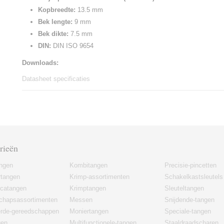
Kopbreedte:
13.5 mm
Bek lengte:
9 mm
Bek dikte:
7.5 mm
DIN:
DIN ISO 9654
Downloads:
Datasheet specificaties
rieën
angen
Kombitangen
Precisie-pincetten
rtangen
Krimp-assortimenten
Schakelkastsleutels
icatangen
Krimptangen
Sleuteltangen
chapsassortimenten
Messen
Snijdende-tangen
erde-gereedschappen
Moniertangen
Speciale-tangen
gen
Multifunctionele-tangen
Staaldraadscharen