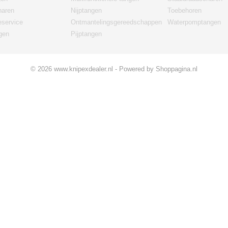
haren
Nijptangen
Toebehoren
eservice
Ontmantelingsgereedschappen
Waterpomptangen
gen
Pijptangen
© 2026 www.knipexdealer.nl - Powered by Shoppagina.nl