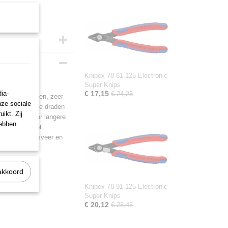
Knipex 78 61 125 Electronic
Super Knips
ia-
€ 17,15
€ 24,25
hanica. Geslepen, zeer
nze sociale
ok platliggende draden
ikt. Zij
rstelling voor langere
hebben
. Scharnier met
. Met openingsveer en
akkoord
Knipex 78 91 125 Electronic
Super Knips
€ 20,12
€ 28,45