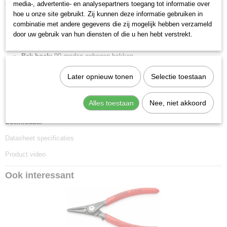
anti-slip kunststof bekleed.
media-, advertentie- en analysepartners toegang tot informatie over
hoe u onze site gebruikt. Zij kunnen deze informatie gebruiken in
Lengte:
210 mm
combinatie met andere gegevens die zij mogelijk hebben verzameld
Tang afwerking:
grijs geatramenteerd
door uw gebruik van hun diensten of die u hen hebt verstrekt.
Benen/handgrepen:
met anti-slip kunststof bekleed
Bek hoek:
90 graden gebogen bekken
Scharnier type:
geschroefd scharnier
Later opnieuw tonen
Selectie toestaan
Capaciteit voor asgatdiameter:
40 - 100 mm
DIN:
DIN 5254 B
Alles toestaan
Nee, niet akkoord
Punten (diameter):
2.3 mm
Downloads:
Datasheet specificaties
Product video
Ook interessant