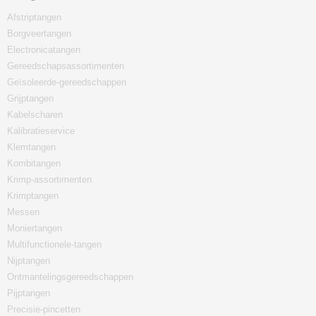
Afstriptangen
Borgveertangen
Electronicatangen
Gereedschapsassortimenten
Geïsoleerde-gereedschappen
Grijptangen
Kabelscharen
Kalibratieservice
Klemtangen
Kombitangen
Krimp-assortimenten
Krimptangen
Messen
Moniertangen
Multifunctionele-tangen
Nijptangen
Ontmantelingsgereedschappen
Pijptangen
Precisie-pincetten