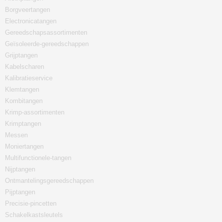
Borgveertangen
Electronicatangen
Gereedschapsassortimenten
Geïsoleerde-gereedschappen
Grijptangen
Kabelscharen
Kalibratieservice
Klemtangen
Kombitangen
Krimp-assortimenten
Krimptangen
Messen
Moniertangen
Multifunctionele-tangen
Nijptangen
Ontmantelingsgereedschappen
Pijptangen
Precisie-pincetten
Schakelkastsleutels