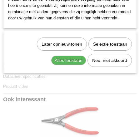
bekleed met anti-slip kunststof.
23 x 4,90 x 1,40 cm
hoe u onze site gebruikt. Zij kunnen deze informatie gebruiken in
Lengte:
225 mm
combinatie met andere gegevens die zij mogelijk hebben verzameld
door uw gebruik van hun diensten of die u hen hebt verstrekt.
Tang afwerking:
grijs geatramenteerd
Benen/handgrepen:
met anti-slip kunststof bekleed
Scharnier type:
geschroefd scharnier
Capaciteit voor asgatdiameter:
40 - 100 mm
Later opnieuw tonen
Selectie toestaan
DIN:
DIN 5254 A
Punten (diameter):
2.3 mm
Alles toestaan
Nee, niet akkoord
Downloads:
Datasheet specificaties
Product video
Ook interessant