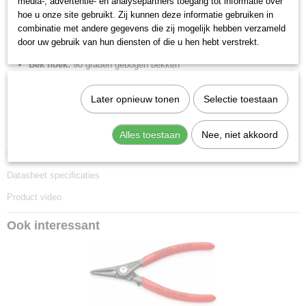
13,50 x 6,30 x 1,10 cm
media-, advertentie- en analysepartners toegang tot informatie over
hoe u onze site gebruikt. Zij kunnen deze informatie gebruiken in
Lengte:
130 mm
combinatie met andere gegevens die zij mogelijk hebben verzameld
Tang afwerking:
grijs geatramenteerd
door uw gebruik van hun diensten of die u hen hebt verstrekt.
Benen/handgrepen:
met anti-slip kunststof bekleed
Bek hoek:
90 graden gebogen bekken
Scharnier type:
geschroefd scharnier
Capaciteit voor asgatdiameter:
10 - 25 mm
Later opnieuw tonen
Selectie toestaan
DIN:
DIN 5254 B
Punten (diameter):
1.3 mm
Alles toestaan
Nee, niet akkoord
Downloads:
Datasheet specificaties
Product video
Ook interessant