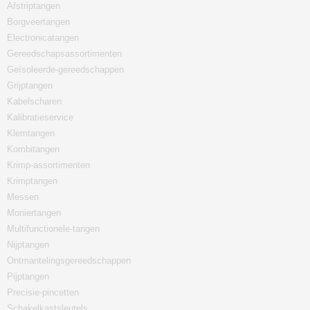
Afstriptangen
Borgveertangen
Electronicatangen
Gereedschapsassortimenten
Geïsoleerde-gereedschappen
Grijptangen
Kabelscharen
Kalibratieservice
Klemtangen
Kombitangen
Krimp-assortimenten
Krimptangen
Messen
Moniertangen
Multifunctionele-tangen
Nijptangen
Ontmantelingsgereedschappen
Pijptangen
Precisie-pincetten
Schakelkastsleutels