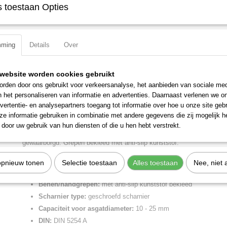
 toestaan Opties
IN WINKELWAGEN
Specificaties
mming
Details
Over
Productcode
49 11 A1
Omschrijving
EAN code
4003773048725
website worden cookies gebruikt
Productcode leverancier
49 11 A1
Precisie-borgveertang grijs geatramenteerd, met anti-slip kunststof 
rden door ons gebruikt voor verkeersanalyse, het aanbieden van sociale med
Netto gewicht
0,10 Kg
n het personaliseren van informatie en advertenties. Daarnaast verlenen we o
Zeer belastbaar vooral bij langdurig gebruik (gaat tot 10 x langer mee
Bruto gewicht
0,10 Kg
vertentie- en analysepartners toegang tot informatie over hoe u onze site gebru
borgveertangen). Met ingezette punten voor veilig werken.
Afmetingen (l,b,h)
14,50 x 6,40 x 1,10 c
e informatie gebruiken in combinatie met andere gegevens die zij mogelijk 
Grote contactvlakken bij de punten: geen verdraaiing van de ringen,
door uw gebruik van hun diensten of die u hen hebt verstrekt.
Precies, soepel lopend geschroefd scharnier. Openingsveer ligt in het 
gewaarborgd. Grepen bekleed met anti-slip kunststof.
Lengte:
140 mm
opnieuw tonen
Selectie toestaan
Alles toestaan
Nee, niet 
Tang afwerking:
grijs geatramenteerd
Benen/handgrepen:
met anti-slip kunststof bekleed
Scharnier type:
geschroefd scharnier
Capaciteit voor asgatdiameter:
10 - 25 mm
DIN:
DIN 5254 A