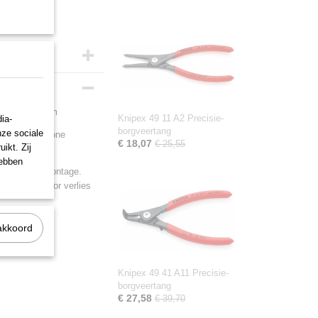
bekleed 140 mm
Knipex 49 11 A2 Precisie-
ia-
borgveertang
nze sociale
 t.o.v. de gewone
€ 18,07
€ 25,55
ikt. Zij
m
hebben
 eenvoudige montage.
scharnier, voor verlies
akkoord
Knipex 49 41 A11 Precisie-
borgveertang
€ 27,58
€ 39,70