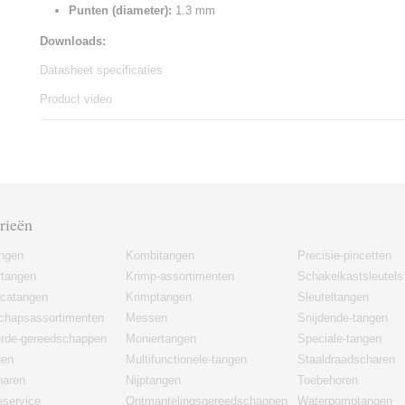
Punten (diameter):
1.3 mm
Downloads:
Datasheet specificaties
Product video
rieën
angen
Kombitangen
Precisie-pincetten
rtangen
Krimp-assortimenten
Schakelkastsleutels
icatangen
Krimptangen
Sleuteltangen
chapsassortimenten
Messen
Snijdende-tangen
erde-gereedschappen
Moniertangen
Speciale-tangen
gen
Multifunctionele-tangen
Staaldraadscharen
haren
Nijptangen
Toebehoren
eservice
Ontmantelingsgereedschappen
Waterpomptangen