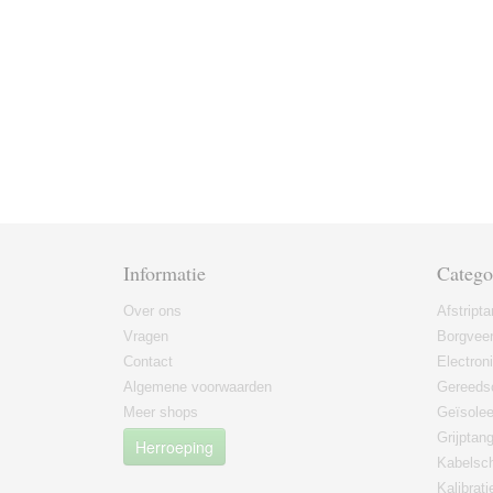
Informatie
Catego
Over ons
Afstript
Vragen
Borgvee
Contact
Electron
Algemene voorwaarden
Gereeds
Meer shops
Geïsole
Grijptan
Herroeping
Kabelsc
Kalibrati