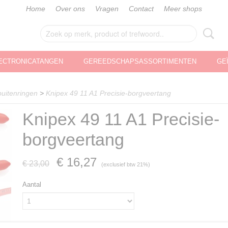
Home
Over ons
Vragen
Contact
Meer shops
ECTRONICATANGEN
GEREEDSCHAPSASSORTIMENTEN
GE
buitenringen
>
Knipex 49 11 A1 Precisie-borgveertang
Knipex 49 11 A1 Precisie-
borgveertang
€ 16,27
€ 23,00
(exclusief btw 21%)
Aantal