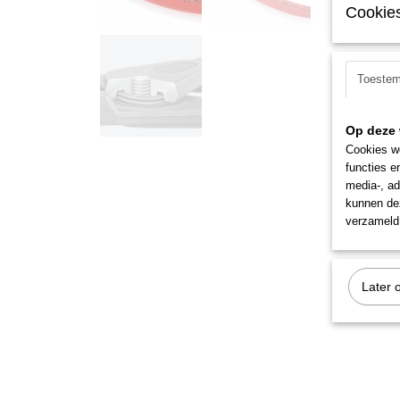
Cookies
Toeste
Op deze 
Cookies wo
functies e
media-, ad
kunnen dez
verzameld 
Later 