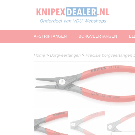
AFSTRIPTANGEN
BORGVEERTANGEN
EL
Home
>
Borgveertangen
>
Precisie borgveertangen 