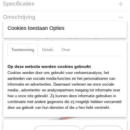
Specificaties
Productcode
Omschrijving
45 21 200
Montagetangen gebruineerd, met kunststof bekleed 200 mm
EAN code
Cookies toestaan Opties
4003773031208
Voor het monteren van ringveren en borgringen zonder gaten. Voor de
Productcode leverancier
borging van assen. Met openingsveer.
45 21 200
Toestemming
Details
Over
Lengte:
200 mm
Netto gewicht
0,19 Kg
Tang afwerking:
gebruineerd
Bruto gewicht
Benen/handgrepen:
met kunststof bekleed
Op deze website worden cookies gebruikt
0,19 Kg
Cookies worden door ons gebruikt voor verkeersanalyse, het
Bek hoek:
30 graden gebogen bekken
Afmetingen (l,b,h)
aanbieden van sociale media-functies en het personaliseren van
Downloads:
20,50 x 9,20 x 1,30 cm
informatie en advertenties. Daarnaast verlenen we onze sociale
media-, advertentie- en analysepartners toegang tot informatie over
Datasheet specificaties
hoe u onze site gebruikt. Zij kunnen deze informatie gebruiken in
combinatie met andere gegevens die zij mogelijk hebben verzameld
Ook interessant
door uw gebruik van hun diensten of die u hen hebt verstrekt.