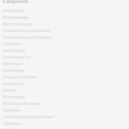
Categorieën
Afstriptangen
Borgveertangen
Electronicatangen
Gereedschapsassortimenten
Geïsoleerde-gereedschappen
Grijptangen
Kabelscharen
Kalibratieservice
Klemtangen
Kombitangen
Krimp-assortimenten
Krimptangen
Messen
Moniertangen
Multifunctionele-tangen
Nijptangen
Ontmantelingsgereedschappen
Pijptangen