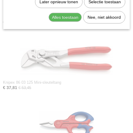
Later opnieuw tonen
Selectie toestaan
Knipex 45 11 170 Montagetang
Alles toestaan
Nee, niet akkoord
€ 35,95
€ 44,00
Knipex 86 03 125 Mini-sleuteltang
€ 37,81
€ 53,45