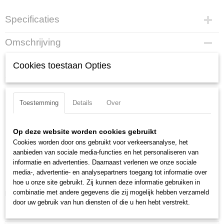
Specificaties
Productcode
Omschrijving
46 21 A01
Borgveertang zwart geatramenteerd, met kunststof bekleed 125 mm
EAN code
Cookies toestaan Opties
4003773033967
Sterk gesmede uitvoering. Stabiele, anti-slippunten.
Productcode leverancier
46 21 A01
Lengte:
125 mm
Toestemming
Details
Over
Netto gewicht
Tang afwerking:
zwart geatramenteerd
0,09 Kg
Benen/handgrepen:
met kunststof bekleed
Bruto gewicht
Kop afwerking:
gepolijst
Op deze website worden cookies gebruikt
0,09 Kg
Bek hoek:
90 graden gebogen bekken
Cookies worden door ons gebruikt voor verkeersanalyse, het
Afmetingen (l,b,h)
aanbieden van sociale media-functies en het personaliseren van
Capaciteit voor asgatdiameter:
3 - 10 mm
13,50 x 6,40 x 1,10 cm
informatie en advertenties. Daarnaast verlenen we onze sociale
DIN:
DIN 5254 B
media-, advertentie- en analysepartners toegang tot informatie over
Punten (diameter):
0.9 mm
hoe u onze site gebruikt. Zij kunnen deze informatie gebruiken in
combinatie met andere gegevens die zij mogelijk hebben verzameld
Downloads:
door uw gebruik van hun diensten of die u hen hebt verstrekt.
Datasheet specificaties