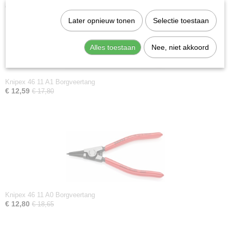
Ook interessant
Later opnieuw tonen
Selectie toestaan
Alles toestaan
Nee, niet akkoord
Knipex 46 11 A1 Borgveertang
€ 12,59
€ 17,80
Knipex 46 11 A0 Borgveertang
€ 12,80
€ 18,65