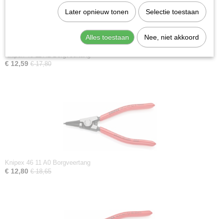
Later opnieuw tonen
Selectie toestaan
Alles toestaan
Nee, niet akkoord
Knipex 46 11 A1 Borgveertang
€ 12,59
€ 17,80
Knipex 46 11 A0 Borgveertang
€ 12,80
€ 18,65