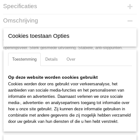
Specificaties
Productcode
Omschrijving
46 11 G3
Borgveertang zwart geatramenteerd, met kunststof bekleed 140 mm
EAN code
Cookies toestaan Opties
4003773031086
Voor het monteren van borgringen op assen van ? 1,5 - 30 mm. Met
Productcode leverancier
openingsveer. Sterk gesmede uitvoering. Stabiele, anti-slippunten.
46 11 G3
Lengte:
140 mm
Netto gewicht
Toestemming
Details
Over
0,09 Kg
Tang afwerking:
zwart geatramenteerd
Bruto gewicht
Benen/handgrepen:
met kunststof bekleed
Op deze website worden cookies gebruikt
0,09 Kg
Kop afwerking:
gepolijst
Cookies worden door ons gebruikt voor verkeersanalyse, het
Afmetingen (l,b,h)
Capaciteit voor asgatdiameter:
14 - 18 mm
aanbieden van sociale media-functies en het personaliseren van
14,50 x 6,50 x 1 cm
Punten (diameter):
1.3 mm
informatie en advertenties. Daarnaast verlenen we onze sociale
media-, advertentie- en analysepartners toegang tot informatie over
Downloads:
hoe u onze site gebruikt. Zij kunnen deze informatie gebruiken in
combinatie met andere gegevens die zij mogelijk hebben verzameld
Datasheet specificaties
door uw gebruik van hun diensten of die u hen hebt verstrekt.
Ook interessant