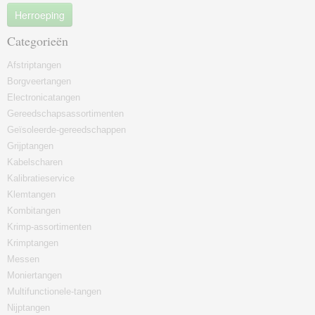
Herroeping
Categorieën
Afstriptangen
Borgveertangen
Electronicatangen
Gereedschapsassortimenten
Geïsoleerde-gereedschappen
Grijptangen
Kabelscharen
Kalibratieservice
Klemtangen
Kombitangen
Krimp-assortimenten
Krimptangen
Messen
Moniertangen
Multifunctionele-tangen
Nijptangen