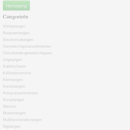
Herroeping
Categorieën
Afstriptangen
Borgveertangen
Electronicatangen
Gereedschapsassortimenten
Geïsoleerde-gereedschappen
Grijptangen
Kabelscharen
Kalibratieservice
Klemtangen
Kombitangen
Krimp-assortimenten
Krimptangen
Messen
Moniertangen
Multifunctionele-tangen
Nijptangen