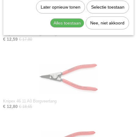
Later opnieuw tonen
Selectie toestaan
Alles toestaan
Nee, niet akkoord
Knipex 46 11 A1 Borgveertang
€ 12,59
€ 17,80
Knipex 46 11 A0 Borgveertang
€ 12,80
€ 18,65