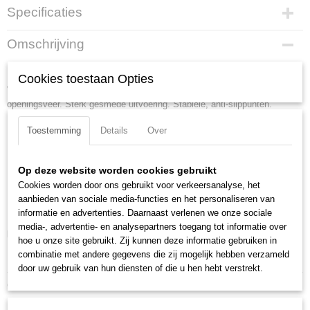
Specificaties
Productcode
Omschrijving
46 11 G0
Borgveertang zwart geatramenteerd, met kunststof bekleed 140 mm
EAN code
Cookies toestaan Opties
4003773047896
Voor het monteren van borgringen op assen van ? 1,5 - 30 mm. Met
Productcode leverancier
openingsveer. Sterk gesmede uitvoering. Stabiele, anti-slippunten.
46 11 G0
Lengte:
140 mm
Netto gewicht
Toestemming
Details
Over
0,09 Kg
Tang afwerking:
zwart geatramenteerd
Bruto gewicht
Benen/handgrepen:
met kunststof bekleed
Op deze website worden cookies gebruikt
0,09 Kg
Kop afwerking:
gepolijst
Cookies worden door ons gebruikt voor verkeersanalyse, het
Afmetingen (l,b,h)
Capaciteit voor asgatdiameter:
1.5 - 4 mm
aanbieden van sociale media-functies en het personaliseren van
15 x 7 x 1,10 cm
Punten (diameter):
0.9 mm
informatie en advertenties. Daarnaast verlenen we onze sociale
media-, advertentie- en analysepartners toegang tot informatie over
Downloads:
hoe u onze site gebruikt. Zij kunnen deze informatie gebruiken in
combinatie met andere gegevens die zij mogelijk hebben verzameld
Datasheet specificaties
door uw gebruik van hun diensten of die u hen hebt verstrekt.
Ook interessant