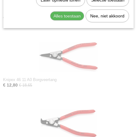
Later opnieuw tonen
Selectie toestaan
Knipex 46 11 A1 Borgveertang
Alles toestaan
Nee, niet akkoord
€ 12,59
€ 17,80
Knipex 46 11 A0 Borgveertang
€ 12,80
€ 18,65