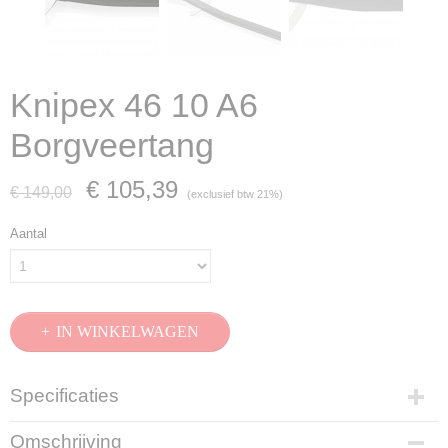
Knipex 46 10 A6
Borgveertang
€ 105,39
€ 149,00
(exclusief btw 21%)
Aantal
IN WINKELWAGEN
Specificaties
Productcode
Omschrijving