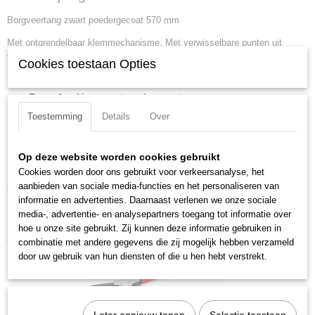
46 10 A6
Borgveertang zwart poedergecoat 570 mm
EAN code
4003773025009
Met ontgrendelbaar klemmechanisme. Met verwisselbare punten uit
Productcode leverancier
veredeld staal. Zwart poedergecoat.
Cookies toestaan Opties
46 10 A6
Lengte:
570 mm
Netto gewicht
1,80 Kg
Tang afwerking:
zwart poedergecoat
Bruto gewicht
Scharnier type:
geschroefd scharnier
Toestemming
Details
Over
1,80 Kg
Capaciteit voor asgatdiameter:
252 - 400 mm
Afmetingen (l,b,h)
DIN:
DIN 5254 A
Op deze website worden cookies gebruikt
56 x 14,90 x 1,70 cm
Punten (diameter):
4.5 mm
Cookies worden door ons gebruikt voor verkeersanalyse, het
aanbieden van sociale media-functies en het personaliseren van
Downloads:
informatie en advertenties. Daarnaast verlenen we onze sociale
Datasheet specificaties
media-, advertentie- en analysepartners toegang tot informatie over
hoe u onze site gebruikt. Zij kunnen deze informatie gebruiken in
Ook interessant
combinatie met andere gegevens die zij mogelijk hebben verzameld
door uw gebruik van hun diensten of die u hen hebt verstrekt.