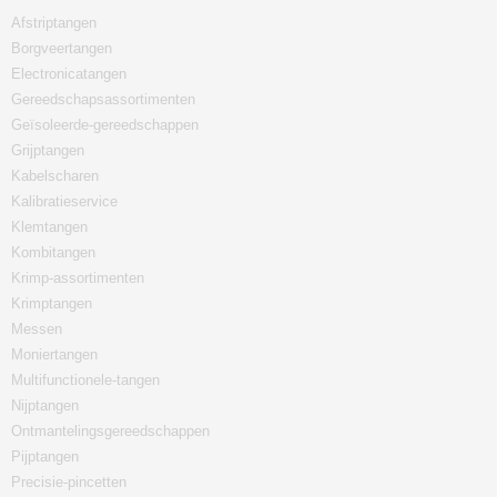
Afstriptangen
Borgveertangen
Electronicatangen
Gereedschapsassortimenten
Geïsoleerde-gereedschappen
Grijptangen
Kabelscharen
Kalibratieservice
Klemtangen
Kombitangen
Krimp-assortimenten
Krimptangen
Messen
Moniertangen
Multifunctionele-tangen
Nijptangen
Ontmantelingsgereedschappen
Pijptangen
Precisie-pincetten