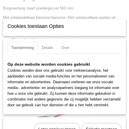
46 10 A5
Borgveertang zwart poedergecoat 560 mm
EAN code
4003773024996
Met ontgrendelbaar klemmechanisme. Met verwisselbare punten uit
Productcode leverancier
veredeld staal. Zwart poedergecoat.
Cookies toestaan Opties
46 10 A5
Lengte:
560 mm
Netto gewicht
1,77 Kg
Tang afwerking:
zwart poedergecoat
Bruto gewicht
Scharnier type:
geschroefd scharnier
Toestemming
Details
Over
1,77 Kg
Capaciteit voor asgatdiameter:
122 - 300 mm
Afmetingen (l,b,h)
DIN:
DIN 5254 A
Op deze website worden cookies gebruikt
56 x 10,20 x 1,60 cm
Punten (diameter):
3.5 mm
Cookies worden door ons gebruikt voor verkeersanalyse, het
aanbieden van sociale media-functies en het personaliseren van
Downloads:
informatie en advertenties. Daarnaast verlenen we onze sociale
Datasheet specificaties
media-, advertentie- en analysepartners toegang tot informatie over
hoe u onze site gebruikt. Zij kunnen deze informatie gebruiken in
Ook interessant
combinatie met andere gegevens die zij mogelijk hebben verzameld
door uw gebruik van hun diensten of die u hen hebt verstrekt.