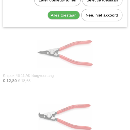
Later opnieuw tonen
Selectie toestaan
Knipex 46 11 A1 Borgveertang
Alles toestaan
Nee, niet akkoord
€ 12,59
€ 17,80
Knipex 46 11 A0 Borgveertang
€ 12,80
€ 18,65