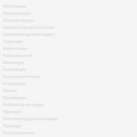
Afstriptangen
Borgveertangen
Electronicatangen
Gereedschapsassortimenten
Geïsoleerde-gereedschappen
Grijptangen
Kabelscharen
Kalibratieservice
Klemtangen
Kombitangen
Krimp-assortimenten
Krimptangen
Messen
Moniertangen
Multifunctionele-tangen
Nijptangen
Ontmantelingsgereedschappen
Pijptangen
Precisie-pincetten