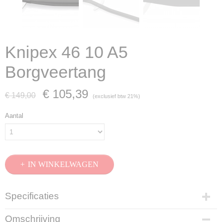
Knipex 46 10 A5
Borgveertang
€ 105,39
€ 149,00
(exclusief btw 21%)
Aantal
IN WINKELWAGEN
Specificaties
Productcode
Omschrijving