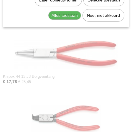
Later opnieuw tonen
Selectie toestaan
Knipex 44 11 J1 Borgveertang
Alles toestaan
Nee, niet akkoord
€ 11,42
€ 16,15
Knipex 44 13 J3 Borgveertang
€ 17,78
€ 25,45