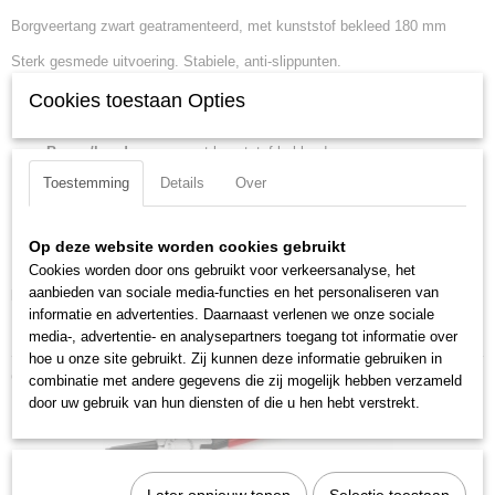
Borgveertang zwart geatramenteerd, met kunststof bekleed 180 mm
EAN code
4003773022879
Sterk gesmede uitvoering. Stabiele, anti-slippunten.
Productcode leverancier
44 11 J2
Cookies toestaan Opties
Lengte:
180 mm
Netto gewicht
Tang afwerking:
zwart geatramenteerd
0,14 Kg
Benen/handgrepen:
met kunststof bekleed
Bruto gewicht
Kop afwerking:
gepolijst
Toestemming
Details
Over
0,14 Kg
Capaciteit voor boorwijdte:
19 - 60 mm
Afmetingen (l,b,h)
DIN:
DIN 5256 C
18 x 4,80 x 1,20 cm
Op deze website worden cookies gebruikt
Punten (diameter):
1.8 mm
Cookies worden door ons gebruikt voor verkeersanalyse, het
aanbieden van sociale media-functies en het personaliseren van
Downloads:
informatie en advertenties. Daarnaast verlenen we onze sociale
Datasheet specificaties
media-, advertentie- en analysepartners toegang tot informatie over
hoe u onze site gebruikt. Zij kunnen deze informatie gebruiken in
Ook interessant
combinatie met andere gegevens die zij mogelijk hebben verzameld
door uw gebruik van hun diensten of die u hen hebt verstrekt.