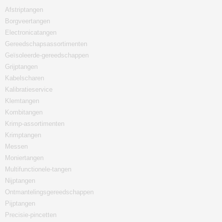
Afstriptangen
Borgveertangen
Electronicatangen
Gereedschapsassortimenten
Geïsoleerde-gereedschappen
Grijptangen
Kabelscharen
Kalibratieservice
Klemtangen
Kombitangen
Krimp-assortimenten
Krimptangen
Messen
Moniertangen
Multifunctionele-tangen
Nijptangen
Ontmantelingsgereedschappen
Pijptangen
Precisie-pincetten