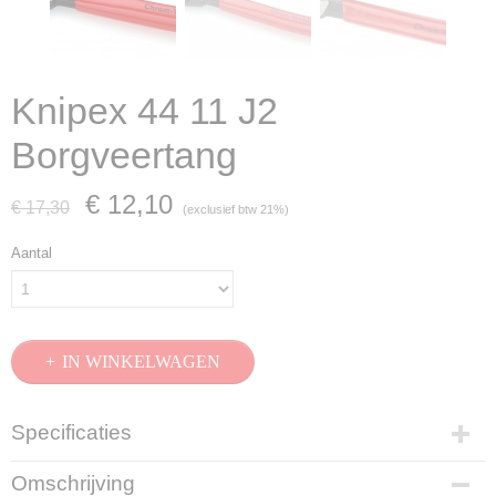
Knipex 44 11 J2
Borgveertang
€ 12,10
€ 17,30
(exclusief btw 21%)
Aantal
IN WINKELWAGEN
Specificaties
Productcode
Omschrijving
44 11 J2