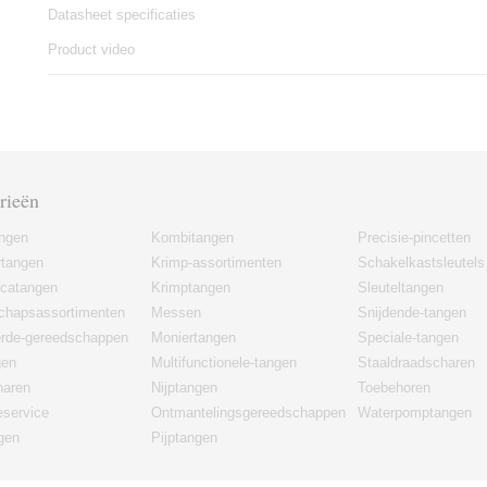
Datasheet specificaties
Product video
rieën
angen
Kombitangen
Precisie-pincetten
rtangen
Krimp-assortimenten
Schakelkastsleutels
icatangen
Krimptangen
Sleuteltangen
chapsassortimenten
Messen
Snijdende-tangen
erde-gereedschappen
Moniertangen
Speciale-tangen
gen
Multifunctionele-tangen
Staaldraadscharen
haren
Nijptangen
Toebehoren
eservice
Ontmantelingsgereedschappen
Waterpomptangen
gen
Pijptangen