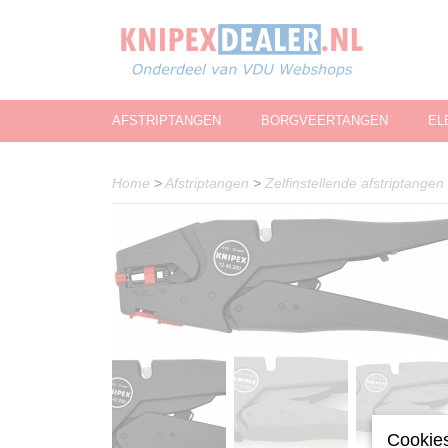
AFSTRIPTANGEN
BORGVEERTANGEN
EL
Home
>
Afstriptangen
>
Zelfinstellende afstriptangen
Cookies