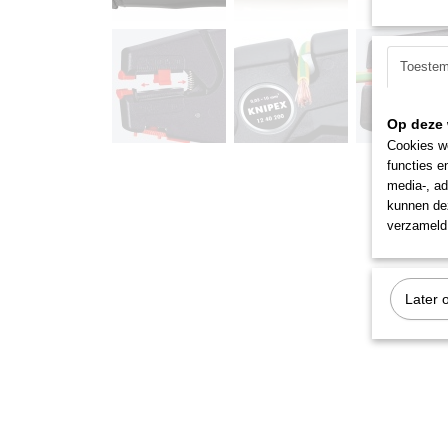
Toeste
Op deze 
Cookies wo
functies e
media-, ad
kunnen dez
verzameld 
Later 