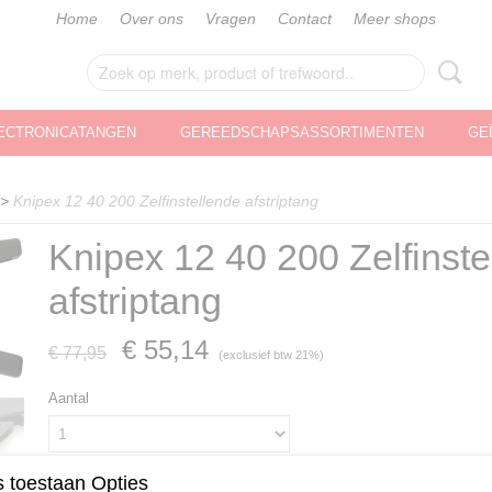
Home
Over ons
Vragen
Contact
Meer shops
ECTRONICATANGEN
GEREEDSCHAPSASSORTIMENTEN
GE
>
Knipex 12 40 200 Zelfinstellende afstriptang
Knipex 12 40 200 Zelfinste
afstriptang
€ 55,14
€ 77,95
(exclusief btw 21%)
Aantal
 toestaan Opties