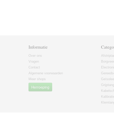
Informatie
Catego
Over ons
Afstript
Vragen
Borgvee
Contact
Electron
Algemene voorwaarden
Gereeds
Meer shops
Geïsole
Grijptan
Herroeping
Kabelsc
Kalibrati
Klemtan