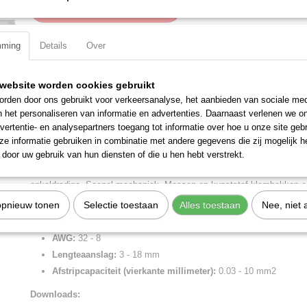
IN WINKELWAGEN
mming
Details
Over
Specificaties
Productcode
12 40 200
Omschrijving
website worden cookies gebruikt
EAN code
4003773026662
rden door ons gebruikt voor verkeersanalyse, het aanbieden van sociale med
Productcode leverancier
12 40 200
Zelfinstellende afstriptang 200 mm
n het personaliseren van informatie en advertenties. Daarnaast verlenen we o
Netto gewicht
0,20 Kg
vertentie- en analysepartners toegang tot informatie over hoe u onze site gebru
Voor enkel-, meer- en fijndradige geleiders met kunststof- of rubberiso
Bruto gewicht
0,20 Kg
e informatie gebruiken in combinatie met andere gegevens die zij mogelijk 
automatisch aan de verschillende kabeldoorsneden aan. Daardoor word
Afmetingen (l,b,h)
20 x 9,50 x 2,10 cm
door uw gebruik van hun diensten of die u hen hebt verstrekt.
beschadigd. Snijdiepte bij te regelen voor verschillende soorten isolat
draadsnijder voor Cu- en Al-kabels, tot 10 mm2 voor meerdradige en 
enkeldradige. Soepel mechaniek. Messen en kunststof klembekken e
Gering gewicht.
opnieuw tonen
Selectie toestaan
Alles toestaan
Nee, niet 
Lengte:
200 mm
AWG:
32 - 8
Lengteaanslag:
3 - 18 mm
Afstripcapaciteit (vierkante millimeter):
0.03 - 10 mm2
Downloads: