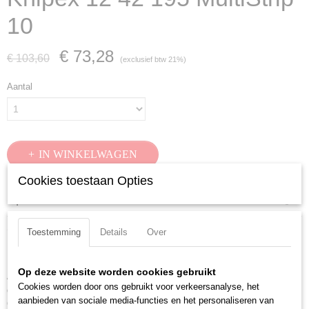
10
€ 73,28
€ 103,60
(exclusief btw 21%)
Aantal
IN WINKELWAGEN
Cookies toestaan Opties
Specificaties
Productcode
Omschrijving
Toestemming
Details
Over
12 42 195
KNIPEX MultiStrip 10 195 mm
EAN code
4003773054580
Op deze website worden cookies gebruikt
Afstrippen zonder na te stellen van 0,03 tot 10,0 mm2. Verdiept liggende
Productcode leverancier
Cookies worden door ons gebruikt voor verkeersanalyse, het
draadsnijder. Universele mesgeometrie - robuust en met lange levensduur.
12 42 195
aanbieden van sociale media-functies en het personaliseren van
Optimale vormgeving van de greep, voelt uitstekend aan.