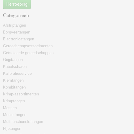
Herroeping
Categorieën
Afstriptangen
Borgveertangen
Electronicatangen
Gereedschapsassortimenten
Geïsoleerde-gereedschappen
Grijptangen
Kabelscharen
Kalibratieservice
Klemtangen
Kombitangen
Krimp-assortimenten
Krimptangen
Messen
Moniertangen
Multifunctionele-tangen
Nijptangen