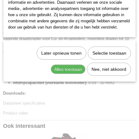
informatie en advertenties. Daarnaast verlenen we onze sociale
Netto gewicht
Volautomatische aanpassing aan geleiders met een, meerdere en fijne
media-, advertentie- en analysepartners toegang tot informatie over
0,14 Kg
draden met standaard isolatie voor capaciteiten van 0,03 tot 10,0 mm2.
hoe u onze site gebruikt. Zij kunnen deze informatie gebruiken in
Bruto gewicht
Kleine manuele fijne justering noodzakelijk. Geen beschadiging van de
combinatie met andere gegevens die zij mogelijk hebben verzameld
0,14 Kg
geleiders. De klembekken uit staal houden de kabel vast zonder weg te
door uw gebruik van hun diensten of die u hen hebt verstrekt.
Afmetingen (l,b,h)
glijden, en zonder de resterende isolatie te beschadigingen. Met verdiept
19 x 11,20 x 1,80 cm
liggende draadsnijder voor Cu- en Al-geleiders, meerdere draden tot 10
mm2 en een draad tot 6 mm2. Zeer soepele mechaniek en zeer gering
gewicht. Messenblok en lengteaanslag uitwisselbaar. Handgreep met
Later opnieuw tonen
Selectie toestaan
zachte kunststof voor meer houvast.
Lengte:
195 mm
Alles toestaan
Nee, niet akkoord
AWG:
32 - 8
Afstripcapaciteit (vierkante millimeter):
0.03 - 10 mm2
Downloads:
Datasheet specificaties
Product video
Ook interessant