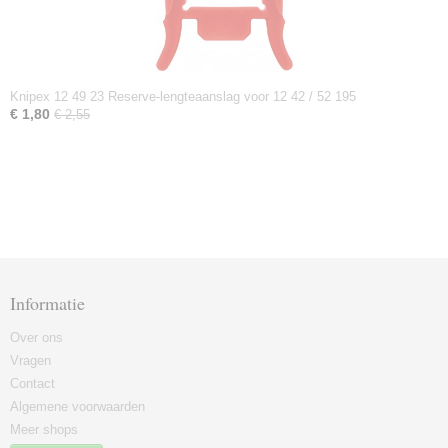
Knipex 12 49 23 Reserve-lengteaanslag voor 12 42 / 52 195
€ 1,80
€ 2,55
Informatie
Over ons
Vragen
Contact
Algemene voorwaarden
Meer shops