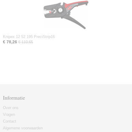
Knipex 12 52 195 PreciStrip16
€ 78,26
€ 110,65
Informatie
Over ons
Vragen
Contact
Algemene voorwaarden