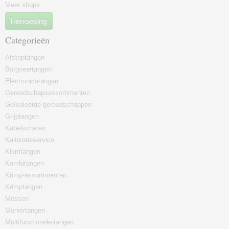
Meer shops
Herroeping
Categorieën
Afstriptangen
Borgveertangen
Electronicatangen
Gereedschapsassortimenten
Geïsoleerde-gereedschappen
Grijptangen
Kabelscharen
Kalibratieservice
Klemtangen
Kombitangen
Krimp-assortimenten
Krimptangen
Messen
Moniertangen
Multifunctionele-tangen