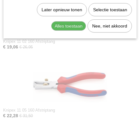
Later opnieuw tonen
Selectie toestaan
Alles toestaan
Nee, niet akkoord
Knipex 11 02 160 Afstriptang
€ 19,06
€ 26,95
Knipex 11 05 160 Afstriptang
€ 22,28
€ 31,50