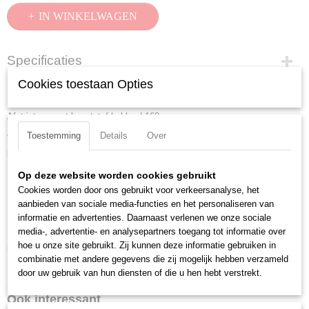
IN WINKELWAGEN
Specificaties
Cookies toestaan Opties
Productcode
Omschrijving
15 81 160
Afstriptang met kunststof bekleed 160 mm
EAN code
4003773015574
Toestemming
Details
Over
Voor het strippen van dunne kabels. Op een draaddoorsnede afgesteld,
Productcode leverancier
precies afstripprisma, niet verstelbaar. Met openingsveer.
15 81 160
Op deze website worden cookies gebruikt
Lengte:
160 mm
Netto gewicht
Cookies worden door ons gebruikt voor verkeersanalyse, het
0,10 Kg
Benen/handgrepen:
met kunststof bekleed
aanbieden van sociale media-functies en het personaliseren van
Bruto gewicht
Kop afwerking:
gepolijst
informatie en advertenties. Daarnaast verlenen we onze sociale
0,10 Kg
Afstripcapaciteit (diameter):
0.8 mm
media-, advertentie- en analysepartners toegang tot informatie over
Afmetingen (l,b,h)
hoe u onze site gebruikt. Zij kunnen deze informatie gebruiken in
Downloads:
16 x 5,20 x 1,20 cm
combinatie met andere gegevens die zij mogelijk hebben verzameld
Datasheet specificaties
door uw gebruik van hun diensten of die u hen hebt verstrekt.
Ook interessant