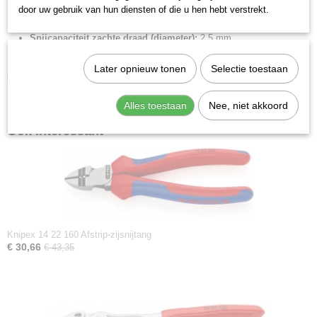
Snijkant:
snijkant met klein facet
door uw gebruik van hun diensten of die u hen hebt verstrekt.
Snijcapaciteit half harde draad (diameter):
1.5 mm
Snijcapaciteit zachte draad (diameter):
2.5 mm
Afstripcapaciteit (vierkante millimeter):
1.5 / 2.5 mm2
Later opnieuw tonen
Selectie toestaan
Downloads:
Datasheet specificaties
Alles toestaan
Nee, niet akkoord
Ook interessant
Knipex 14 22 160 Afstrip-zijsnijtang
€ 30,66
€ 43,35