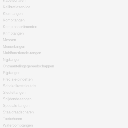
Kabelscharen
Kalibratieservice
Klemtangen
Kombitangen
Krimp-assortimenten
Krimptangen
Messen
Moniertangen
Multifunctionele-tangen
Nijptangen
Ontmantelingsgereedschappen
Pijptangen
Precisie-pincetten
Schakelkastsleutels
Sleuteltangen
Snijdende-tangen
Speciale-tangen
Staaldraadscharen
Toebehoren
Waterpomptangen